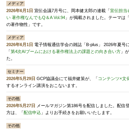
メディア
2026年6月1日
宣伝会議7月号に、岡本健太郎の連載「
宣伝担当
い 著作権なんでもQ＆A Vol.94
」が掲載されました。テーマは
の著作物性」です。
メディア
2026年6月1日
電子情報通信学会の雑誌「B-plus」 2026年夏
「
第4次AIブームにおける著作権法上の課題との向き合い方
」
た。
セミナー
2026年5月29日
GCP協議会にて福井健策が、「
コンテンツ×文化
するオンライン講演をおこないます。
その他
2026年5月27日
メールマガジン第186号を配信しました。配信
方は、「
配信申込
」よりお手続きをお願いいたします。
その他