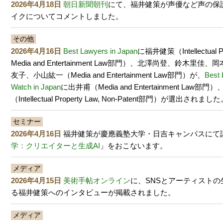
2026年4月18日
朝日新聞朝刊
にて、福井健策が声優など声の保
イクについてコメントしました。
その他
2026年4月16日
Best Lawyers in Japan
に福井健策（Intellectual P
Media and Entertainment Law部門）、北澤尚登、鈴木里
友子、小山紘一（Media and Entertainment Law部門）が、
Best 
Watch in Japan
に出井甫（Media and Entertainment Law部
（Intellectual Property Law, Non-Patent部門）が選出されまし
セミナー
2026年4月16日
福井健策が慶應義塾大学・日吉キャンパスにて
学：クリエイターと生成AI
」をおこないます。
メディア
2026年4月15日
美術手帖オンライン
に、SNSとアーティスト
る福井健策へのインタビューが掲載されました。
メディア