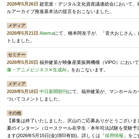
2026年5月26日
超党派・デジタル文化資産議連総会において、
ルアーカイブ推進基本法の提言をおこないました。
メディア
2026年5月21日
Abema
にて、橋本阿友子が、「音大おじさん」
トしました。
セミナー
2026年5月20日
福井健策が映像産業振興機構（VIPO）におい
像・アニメビジネス✕生成AI
」をおこないます。
メディア
2026年5月18日
中日新聞朝刊
にて、福井健策が、マンホールカ
ついてコメントしました。
その他
【募集は終了いたしました。沢山のご応募ありがとうございまし
夏のインターン（ロースクール在学生・本年司法試験を受験予
ます(2026年5月15日(金)消印有効)。詳しくは「
採用情報
」をご