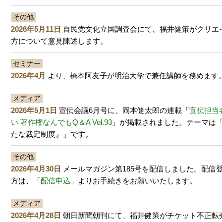
その他
2026年5月11日
自民党文化立国調査会にて、福井健策がクリエ
方について意見陳述します。
セミナー
2026年4月
より、橋本阿友子が明治大学で兼任講師を務めます
メディア
2026年5月1日
宣伝会議6月号に、岡本健太郎の連載「
宣伝担当
い 著作権なんでもQ＆A Vol.93
」が掲載されました。テーマは「
たな裁定制度』」です。
その他
2026年4月30日
メールマガジン第185号を配信しました。配信
方は、「
配信申込
」よりお手続きをお願いいたします。
メディア
2026年4月28日
朝日新聞朝刊にて、福井健策がチケット不正転