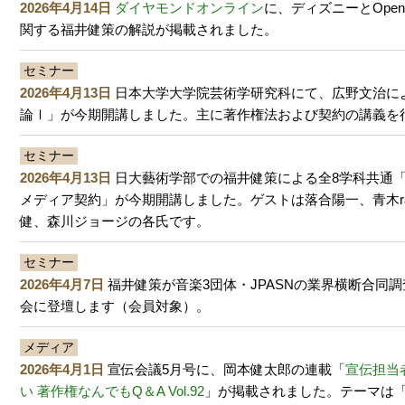
2026年4月14日
ダイヤモンドオンライン
に、ディズニーとOpe
関する福井健策の解説が掲載されました。
セミナー
2026年4月13日
日本大学大学院芸術学研究科にて、広野文治に
論Ⅰ」が今期開講しました。主に著作権法および契約の講義を
セミナー
2026年4月13日
日大藝術学部での福井健策による全8学科共通
メディア契約」が今期開講しました。ゲストは落合陽一、青木rad
健、森川ジョージの各氏です。
セミナー
2026年4月7日
福井健策が音楽3団体・JPASNの業界横断合同
会に登壇します（会員対象）。
メディア
2026年4月1日
宣伝会議5月号に、岡本健太郎の連載「
宣伝担当
い 著作権なんでもQ＆A Vol.92
」が掲載されました。テーマは「