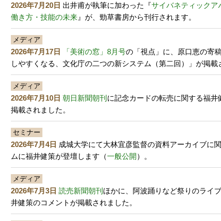
2026年7月20日
出井甫が執筆に加わった『
サイバネティックア
働き方・技能の未来
』が、勁草書房から刊行されます。
メディア
2026年7月17日
「美術の窓」8月号
の「視点」に、原口恵の寄
しやすくなる、文化庁の二つの新システム（第二回）」が掲載
メディア
2026年7月10日
朝日新聞朝刊
に記念カードの転売に関する福井
掲載されました。
セミナー
2026年7月4日
成城大学にて大林宜彦監督の資料アーカイブに
ムに福井健策が登壇します（
一般公開
）。
メディア
2026年7月3日
読売新聞朝刊
ほかに、阿波踊りなど祭りのライ
井健策のコメントが掲載されました。