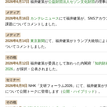
2026年6月17日
福井健策が
公益財団法人セゾン文化財団
の理事
メディア
2026年6月16日
カンテレニュース
にて福井健策が、SNSアカ
課題についてコメントしました。
メディア
2026年6月14日
東京新聞
にて、福井健策がトランプ大統領によ
ついてコメントしました。
その他
2026年6月12日
福井健策が委員として加わった内閣府「
知的財
2026
」が採択・公表されました。
セミナー
2026年6月9日
NHK「文研フォーラム2026」にて、福井健策が
について公開トークに登壇します（
公開・ハイブリッド
）。
その他