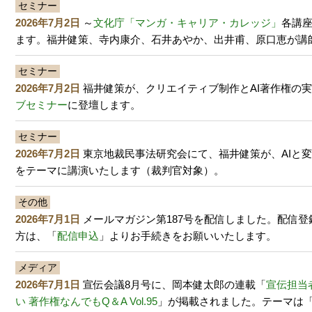
セミナー
2026年7月2日
～
文化庁「マンガ・キャリア・カレッジ」
各講
ます。福井健策、寺内康介、石井あやか、出井甫、原口恵が講
セミナー
2026年7月2日
福井健策が、クリエイティブ制作とAI著作権の
ブセミナー
に登壇します。
セミナー
2026年7月2日
東京地裁民事法研究会にて、福井健策が、AIと
をテーマに講演いたします（裁判官対象）。
その他
2026年7月1日
メールマガジン第187号を配信しました。配信登
方は、「
配信申込
」よりお手続きをお願いいたします。
メディア
2026年7月1日
宣伝会議8月号に、岡本健太郎の連載「
宣伝担当
い 著作権なんでもQ＆A Vol.95
」が掲載されました。テーマは