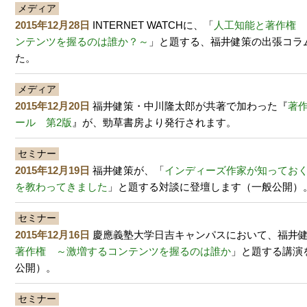
メディア
2015年12月28日
INTERNET WATCHに、「
人工知能と著作権 
ンテンツを握るのは誰か？～
」と題する、福井健策の出張コラ
た。
メディア
2015年12月20日
福井健策・中川隆太郎が共著で加わった『
著
ール 第2版
』が、勁草書房より発行されます。
セミナー
2015年12月19日
福井健策が、「
インディーズ作家が知ってお
を教わってきました
」と題する対談に登壇します（一般公開）
セミナー
2015年12月16日
慶應義塾大学日吉キャンパスにおいて、福井
著作権 ～激増するコンテンツを握るのは誰か
」と題する講演
公開）。
セミナー