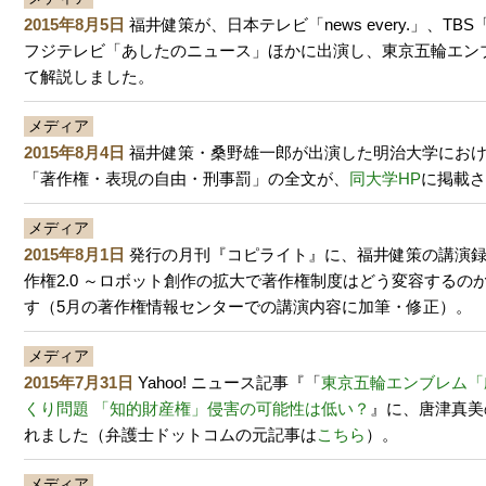
2015年8月5日
福井健策が、日本テレビ「news every.」、TB
フジテレビ「あしたのニュース」ほかに出演し、東京五輪エン
て解説しました。
メディア
2015年8月4日
福井健策・桑野雄一郎が出演した明治大学にお
「著作権・表現の自由・刑事罰」の全文が、
同大学HP
に掲載
メディア
2015年8月1日
発行の月刊『コピライト』に、福井健策の講演
作権2.0 ～ロボット創作の拡大で著作権制度はどう変容するの
す（5月の著作権情報センターでの講演内容に加筆・修正）。
メディア
2015年7月31日
Yahoo! ニュース記事『「
東京五輪エンブレム「
くり問題 「知的財産権」侵害の可能性は低い？
』に、唐津真美
れました（弁護士ドットコムの元記事は
こちら
）。
メディア