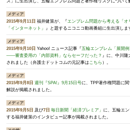
ス」に生出演し、五輪エンブレム問題と著作権リスクについて
メディア
2015年9月11日
福井健策が、『
エンブレム問題から考える「オ
「インターネット」
』と題するニコニコ動画番組に生出演しま
メディア
2015年9月10日
Yahoo! ニュース記事『
五輪エンブレム「展開例
――審査委用の「内部資料」ならセーフだった？
』に、中川隆
されました（弁護士ドットコムの元記事は
こちら
）。
メディア
2015年9月8日
週刊『SPA!』9月15日号
に、TPP著作権問題に
解説が掲載されました。
メディア
2015年9月5日
及び
7日
毎日新聞「経済プレミア」
に、五輪エン
する福井健策のインタビュー記事が掲載されました。