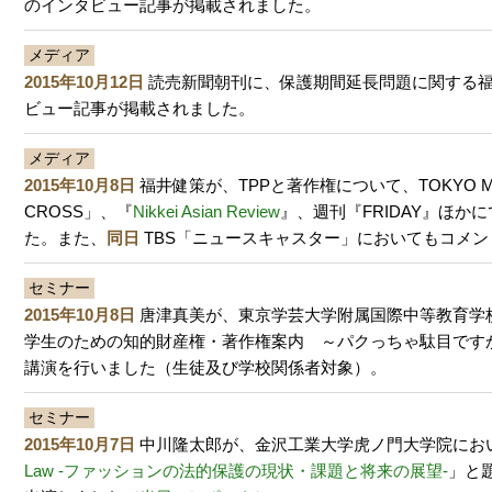
のインタビュー記事が掲載されました。
メディア
2015年10月12日
読売新聞朝刊に、保護期間延長問題に関する
ビュー記事が掲載されました。
メディア
2015年10月8日
福井健策が、TPPと著作権について、TOKYO 
CROSS」、『
Nikkei Asian Review
』、週刊『FRIDAY』ほか
た。また、
同日
TBS「ニュースキャスター」においてもコメン
セミナー
2015年10月8日
唐津真美が、東京学芸大学附属国際中等教育学
学生のための知的財産権・著作権案内 ～パクっちゃ駄目です
講演を行いました（生徒及び学校関係者対象）。
セミナー
2015年10月7日
中川隆太郎が、金沢工業大学虎ノ門大学院にお
Law ‐ファッションの法的保護の現状・課題と将来の展望‐
」と