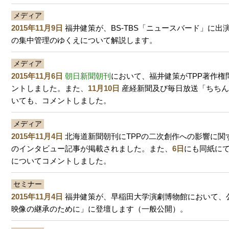
メディア
2015年11月9日
福井健策が、BS-TBS「ニュースバード」に出
の集中管理のゆくえについて解説します。
メディア
2015年11月6日
朝日新聞朝刊
において、福井健策がTPP著作権
ントしました。また、
11月10日
産経新聞及び毎日放送「ちちん
いても、コメントしました。
メディア
2015年11月4日
北海道新聞朝刊にTPPの二次創作への影響に関
のインタビュー記事が掲載されました。また、
6日
にも同紙にて
についてコメントしました。
セミナー
2015年11月4日
福井健策が、早稲田大学演劇博物館において、
映像の継承のために」に登壇します（一般公開）。