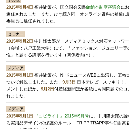
その他
2015年9月4日
福井健策が、国立国会図書
館納本制度審議会
に
選任されました。また、ひき続き同「オンライン資料の補償に
委員長に選任されました。
セミナー
2015年9月2日
中川隆太郎が、メディアミックス対応ネットワ
（会場：八戸工業大学）にて、「ファッション、ジュエリー等
性」と題する講演を行います（関係者向け）。
メディア
2015年9月1日
福井健策が、NHKニュースWEBに出演し、五輪
ついて解説しました。また、
9月3日
日本テレビ「スッキリ！」
メントしたほか、
9月2日
付産経新聞ほか各紙にも同問題でのコ
れました。
メディア
2015年9月1日
『コピライト』2015年9月号
に、中川隆太郎の論
る実用品デザインの保護のルール ―TRIPP TRAPP事件知財