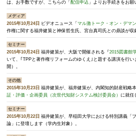
は、お手数ですが、こちらの「
配信申込
」よりお手続きをお願
メディア
2015年10月24日
ビデオニュース「
マル激トーク・オン・デマ
作権に関する福井健策と神保哲生氏、宮台真司氏との鼎談が収
セミナー
2015年10月24日
福井健策が、大阪で開催される『
2015図書
いて、｢TPPと著作権リフォームのゆくえ｣と題する講演を行い
開）。
その他
2015年10月23日
福井健策が、福井健策が、内閣知的財産戦略
証・評価・企画委員（次世代知財システム検討委員会）
に就任
セミナー
2015年10月22日
福井健策が、早稲田大学における特別講義「
論」に登壇します（学内生対象）。