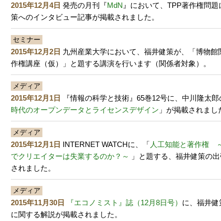
2015年12月4日
発売の月刊『
MdN
』において、TPP著作権問
策へのインタビュー記事が掲載されました。
セミナー
2015年12月2日
九州産業大学において、福井健策が、「博物館
作権講座（仮）」と題する講演を行います（関係者対象）。
メディア
2015年12月1日
『情報の科学と技術』65巻12号に、中川隆太郎
時代のオープンデータとライセンスデザイン
」が掲載されまし
メディア
2015年12月1日
INTERNET WATCHに、「
人工知能と著作権 
でクリエイターは失業するのか？～
」と題する、福井健策の出
されました。
メディア
2015年11月30日
『エコノミスト』誌（12月8日号）
に、福井健
に関する解説が掲載されました。