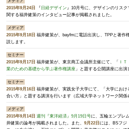
メディア
2015年9月24日
『
日経デザイン
』10月号に、デザインのリスク
関する福井健策のインタビュー記事が掲載されました。
メディア
2015年9月18日
福井健策が、bayfmに電話出演し、TPPと著
説します。
セミナー
2015年9月17日
福井健策が、東京商工会議所主催にて、「
ＩＴ
業のための基礎から学ぶ著作権講座
」と題する公開講座に出演
セミナー
2015年9月16日
福井健策が、実践女子大学にて、「大学におけ
合い方」と題する講演を行います（広域大学ネットワーク関係
メディア
2015年9月14日
週刊『東洋経済』9月19日号
に、五輪エンブレ
井健策の論考が掲載されました。また、
9月22日
には、BSフジ