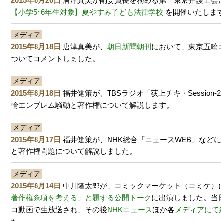
2015年8月20日
唐津真美が副委員長を務める第一東京弁護士会
【小学5･6年生対象】夏やすみ子ども法律学校
を開催いたしま
メディア
2015年8月18日
唐津真美が、
朝日新聞朝刊
において、東京五輪
ついてコメントしました。
メディア
2015年8月18日
福井健策が、TBSラジオ「荻上チキ・Session
輪エンブレム騒動と著作権について解説します。
メディア
2015年8月17日
福井健策が、NHK総合「ニュースWEB」など
と著作権問題について解説しました。
メディア
2015年8月14日
中川隆太郎が、コミックマーケット（コミケ）
著作権条項を考える」と題する公開トーク
に出演しました。当
コ動画で生放送され、その後
NHKニュース
ほか各
メディアにて