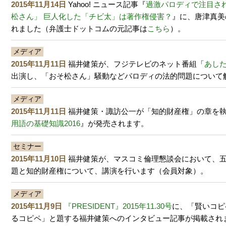
2015年11月14日
Yahoo! ニュース記事『
過激パロディで注目さ
松さん」 巨人化した「チビ太」は著作権侵害？
』に、唐津真美
れました（弁護士ドットコムの元記事は
こちら
）。
メディア
2015年11月11日
福井健策が、フジテレビのネット番組「
あし
出演し、「おそ松さん」騒動などパロディの法的問題について
メディア
2015年11月11日
福井健策・諏訪公一が「知的財産権」の章を
用語の基礎知識2016
』が発売されます。
セミナー
2015年11月10日
福井健策が、マスコミ倫理懇談会において、
題と知的財産権について、講演を行います（会員対象）。
メディア
2015年11月9日
『PRESIDENT』2015年11.30号
に、「賢いコピ
るコピペ」と題する福井健策へのインタビュー記事が掲載され