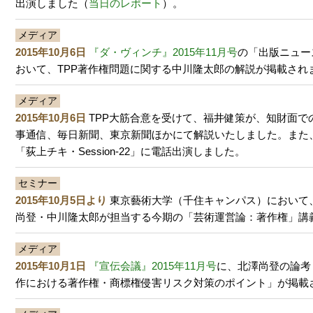
出演しました（
当日のレポート
）。
メディア
2015年10月6日
『ダ・ヴィンチ』2015年11月号
の「出版ニュー
おいて、TPP著作権問題に関する中川隆太郎の解説が掲載され
メディア
2015年10月6日
TPP大筋合意を受けて、福井健策が、知財面で
事通信、毎日新聞、東京新聞ほかにて解説いたしました。また
「荻上チキ・Session-22」に電話出演しました。
セミナー
2015年10月5日より
東京藝術大学（千住キャンパス）において
尚登・中川隆太郎が担当する今期の「芸術運営論：著作権」講
メディア
2015年10月1日
『宣伝会議』2015年11月号
に、北澤尚登の論考
作における著作権・商標権侵害リスク対策のポイント」が掲載