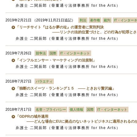
弁護士 二関辰郎（骨董通り法律事務所 for the Arts）
2019年2月21日
（2019年11月21日追記）
刑法
著作権
裁判
IT・インター
「リーチサイト『はるか夢の址』の運営者に実刑判決
――リンクの法的位置づけと、どの行為が犯罪とされ
弁護士 二関辰郎（骨董通り法律事務所 for the Arts）
2019年7月26日
競争法
国際
IT・インターネット
「インフルエンサー・マーケティングの法規制」
弁護士 二関辰郎（骨董通り法律事務所 for the Arts）
2018年7月27日
バラエティ
「独断のスイーツ・ランキング１５ ―― ときおり贅沢編」
弁護士 二関辰郎（骨董通り法律事務所 for the Arts）
2018年7月17日
名誉・プライバシー
個人情報
国際
IT・インターネット
「GDPRの域外適用
――どんな場合にEUに拠点のないネットビジネスに適用されるの
弁護士 二関辰郎（骨董通り法律事務所 for the Arts）