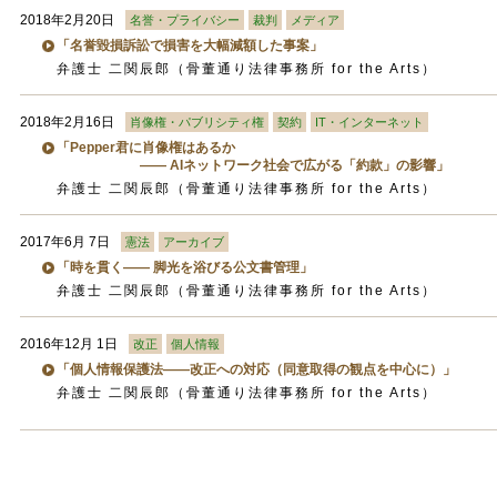
2018年2月20日
名誉・プライバシー
裁判
メディア
「名誉毀損訴訟で損害を大幅減額した事案」
弁護士 二関辰郎（骨董通り法律事務所 for the Arts）
2018年2月16日
肖像権・パブリシティ権
契約
IT・インターネット
「Pepper君に肖像権はあるか
―― AIネットワーク社会で広がる「約款」の影響」
弁護士 二関辰郎（骨董通り法律事務所 for the Arts）
2017年6月 7日
憲法
アーカイブ
「時を貫く―― 脚光を浴びる公文書管理」
弁護士 二関辰郎（骨董通り法律事務所 for the Arts）
2016年12月 1日
改正
個人情報
「個人情報保護法――改正への対応（同意取得の観点を中心に）」
弁護士 二関辰郎（骨董通り法律事務所 for the Arts）