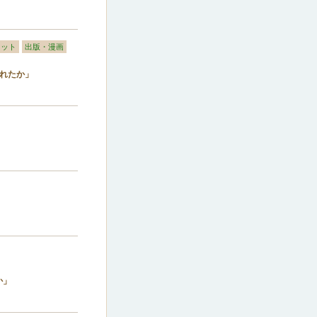
ネット
出版・漫画
たか」
か」