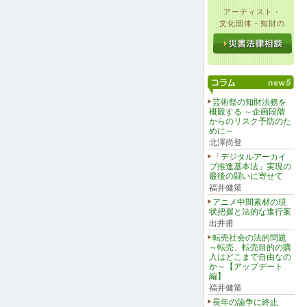
アーティスト・
文化団体・知財の
芸術祭の知財法務を
概観する ～企画段階
からのリスク予防のた
めに～
北澤尚登
「デジタルアーカイ
ブ推進基本法」実現の
最後の闘いに寄せて
福井健策
アニメ中間素材の現
状把握と法的な進行案
出井甫
転売社会の法的問題
～転売、転売目的の購
入はどこまで自由なの
か～【アップデート
編】
福井健策
長年の論争に終止