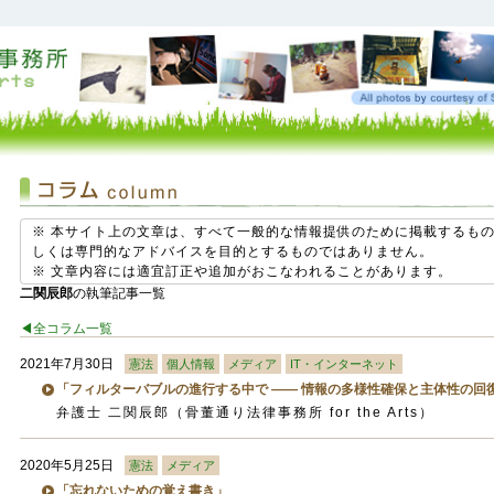
※ 本サイト上の文章は、すべて一般的な情報提供のために掲載するも
しくは専門的なアドバイスを目的とするものではありません。
※ 文章内容には適宜訂正や追加がおこなわれることがあります。
二関辰郎
の執筆記事一覧
◀︎全コラム一覧
2021年7月30日
憲法
個人情報
メディア
IT・インターネット
「フィルターバブルの進行する中で ―― 情報の多様性確保と主体性の回
弁護士 二関辰郎（骨董通り法律事務所 for the Arts）
2020年5月25日
憲法
メディア
「忘れないための覚え書き」