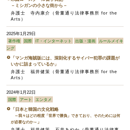
－ミシガンの小さな街から－
弁護士 寺内康介（骨董通り法律事務所 for the
Arts）
2025年1月29日
著作権
国際
IT・インターネット
出版・漫画
ルールメイキ
ング
「マンガ海賊版には、深刻化するサイバー犯罪の課題が
いかに詰まっているか」
弁護士 福井健策（骨董通り法律事務所 for the
Arts）
2024年1月22日
国際
アート
エンタメ
「日本と韓国の文化戦略
～我々はどの程度「世界で勝負」できており、そのためには何
」
が必要なのか～
弁護士 福井健策 石井あやか（骨董通り法律事