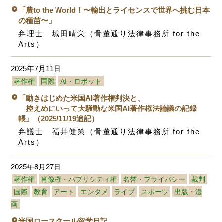
「農to the World！〜輸出とライセンスで世界へ挑む日本
の種苗〜」
弁理士 城田晴栄（骨董通り法律事務所 for the
Arts）
2025年7月11日
著作権
国際
AI・ロボット
「動きはじめた米国AI著作権判決と、
控えめにいって大騒動な米国AI著作権法論議の記録
帳」（2025/11/19追記）
弁護士 福井健策（骨董通り法律事務所 for the
Arts）
2025年8月27日
著作権
肖像権・パブリシティ権
名誉・プライバシー
裁判
国際
教育
アート
エンタメ
ライブ
スポーツ
出版・漫
画
米国ロースクール留学日記