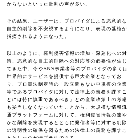
からないといった批判の声が多い。
その結果、ユーザーは、プロバイダによる恣意的な
自主的削除を不安視するようになり、表現の萎縮が
指摘されるようになった。
以上のように、権利侵害情報の増加・深刻化への対
策、恣意的な自主的削除への対応等の必要性が生じ
てきた中、今やSNS事業者等のプロバイダの多くは
世界的にサービスを提供する巨大企業となってお
り、プロ責法制定時の「設立間もない中規模の企業
等であるプロバイダに対して法律上の義務を課すこ
とには特に慎重であるべき」との産業政策上の考慮
も妥当しなくなっていたことから、大規模な情報流
通プラットフォームに対して、権利侵害情報の速や
かな削除を実現するとともに発信者等に対する削除
の透明性の確保を図るための法律上の義務を課すこ
ととしたのが情プラ法である。