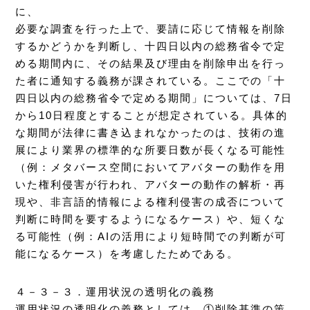
に、
必要な調査を行った上で、要請に応じて情報を削除
するかどうかを判断し、十四日以内の総務省令で定
める期間内に、その結果及び理由を削除申出を行っ
た者に通知する義務が課されている。ここでの「十
四日以内の総務省令で定める期間」については、7日
から10日程度とすることが想定されている。具体的
な期間が法律に書き込まれなかったのは、技術の進
展により業界の標準的な所要日数が長くなる可能性
（例：メタバース空間においてアバターの動作を用
いた権利侵害が行われ、アバターの動作の解析・再
現や、非言語的情報による権利侵害の成否について
判断に時間を要するようになるケース）や、短くな
る可能性（例：AIの活用により短時間での判断が可
能になるケース）を考慮したためである。
４－３－３．運用状況の透明化の義務
運用状況の透明化の義務としては、①削除基準の策