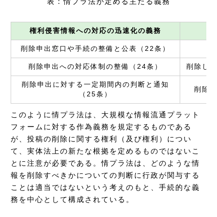
表：情プラ法が定める主たる義務
権利侵害情報への対応の迅速化の義務
削除申出窓口や手続の整備と公表（22条）
削除申出への対応体制の整備（24条）
削除した
削除申出に対する一定期間内の判断と通知
削除の
（25条）
このように情プラ法は、大規模な情報流通プラット
フォームに対する作為義務を規定するものである
が、投稿の削除に関する権利（及び権利）につい
て、実体法上の新たな根拠を定めるものではないこ
とに注意が必要である。情プラ法は、どのような情
報を削除すべきかについての判断に行政が関与する
ことは適当ではないという考えのもと、手続的な義
務を中心として構成されている。