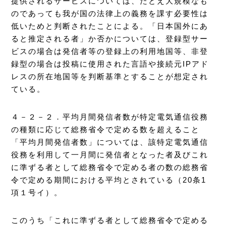
提供されるサービスについては、たとえ大規模なも
のであっても我が国の法律上の義務を課す必要性は
低いためと判断されたことによる。「日本国外にあ
ると推定される者」か否かについては、登録型サー
ビスの場合は発信者等の登録上の利用地国等、非登
録型の場合は投稿に使用された言語や接続元IPアド
レスの所在地国等を判断基準とすることが想定され
ている。
４－２－２．平均月間発信者数が特定電気通信役務
の種類に応じて総務省令で定める数を超えること
「平均月間発信者数」については、該特定電気通信
役務を利用して一月間に発信者となった者及びこれ
に準ずる者として総務省令で定める者の数の総務省
令で定める期間における平均とされている（20条1
項１号イ）。
このうち「これに準ずる者として総務省令で定める