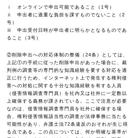
ⅰ オンラインで申出可能であること（1号）
ⅱ 申出者に過重な負担を課すものでないこと（2
号）
ⅲ 申出受付日時が申出者に明らかとなるものであ
ること（3号）
②削除申出への対応体制の整備（24条）としては、
上記①の手続に従った削除申出があった場合に、裁
判例の調査等の専門的な知識経験を要する対応を適
正に行うため、インターネット上で発生する権利侵
害への対処に関する十分な知識経験を有する人員
（侵害情報調査専門員）を社内又は社外に一定数以
上確保する義務が課されている。ここで注意が必要
なのは、侵害情報調査専門員を社外に確保する場
合、権利侵害情報該当性の調査が法律事務に当たる
可能性があり、弁護士法72条違反のおそれが生じ得
る点である。この点については、何か明確な基準が