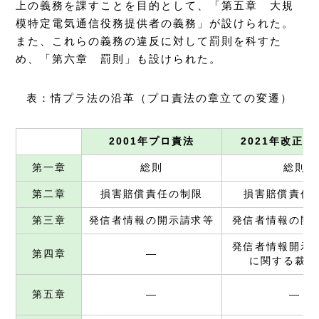
上の義務を課すことを目的として、「第五章 大規
模特定電気通信役務提供者の義務」が設けられた。
また、これらの義務の違反に対して罰則を科すた
め、「第六章 罰則」も設けられた。
表：情プラ法の沿革（プロ責法の章立ての変遷）
2001年プロ責法
2021年改正
第一章
総則
総則
第二章
損害賠償責任の制限
損害賠償責任
第三章
発信者情報の開示請求等
発信者情報の開
発信者情報開示
第四章
―
に関する裁判
第五章
―
―