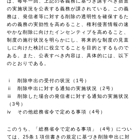
は、毎年一回、上記の各義務に基づき講ずべき措置
の実施状況を公表する義務が課されている。この義
務は、発信者等に対する削除の透明性を確保するた
めの義務の実効性を高めること、権利侵害情報の速
やかな削除に向けたインセンティブを高めること、
制度の施行状況を明らかにし、将来的な制度の見直
しに向けた検討に役立てることを目的とするもので
ある。また、公表すべき内容は、具体的には、以下
のとおりである。
ⅰ 削除申出の受付の状況（1号）
ⅱ 削除申出に対する通知の実施状況（2号）
ⅲ 削除した場合の発信者に対する通知の実施状況
（3号）
ⅳ その他総務省令で定める事項（4号）
このうち、「総務省令で定める事項」（4号）につい
ては、25条１項但書きの規定に基づき削除申出に対