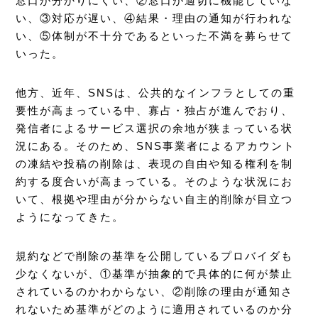
窓口が分かりにくい、②窓口が適切に機能していな
い、③対応が遅い、④結果・理由の通知が行われな
い、⑤体制が不十分であるといった不満を募らせて
いった。
他方、近年、SNSは、公共的なインフラとしての重
要性が高まっている中、寡占・独占が進んでおり、
発信者によるサービス選択の余地が狭まっている状
況にある。そのため、SNS事業者によるアカウント
の凍結や投稿の削除は、表現の自由や知る権利を制
約する度合いが高まっている。そのような状況にお
いて、根拠や理由が分からない自主的削除が目立つ
ようになってきた。
規約などで削除の基準を公開しているプロバイダも
少なくないが、①基準が抽象的で具体的に何が禁止
されているのかわからない、②削除の理由が通知さ
れないため基準がどのように適用されているのか分