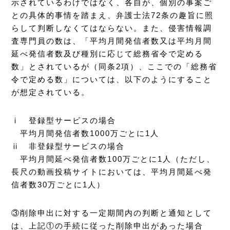
示されているわけではなく、各自が、個別の事案ご
との具体的事情を踏まえ、弁護士法72条の趣旨に照
らして判断しなくてはならない。また、侵害情報調
査専門員の数は、「平均月間発信者数又は平均月間
延べ発信者数及び種別に応じて総務省令で定める
数」とされているが（同条2項）、ここでの「総務省
令で定める数」については、以下のようにすること
が想定されている。
ⅰ 登録型サービスの場合
平均月間発信者数1000万ごとに1人
ⅱ 非登録型サービスの場合
平均月間延べ発信者数100万ごとに1人（ただし、
長尺の動画投稿サイトにおいては、平均月間延べ発
信者数30万ごとに1人）
③削除申出に対する一定期間内の判断と通知として
は、上記①の手続に従った削除申出があった場合