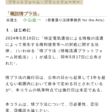
プラットフォーム・プラットフォーマー
「概説情プラ法」
小山紘一
弁護士
（骨董通り法律事務所 for the Arts）
１．はじめに
2024年5月10日に「特定電気通信による情報の流通
によって発生する権利侵害等への対処に関する法
律」（いわゆる「情プラ法（情報流通プラットフォ
ーム対処法）」）が成立し、同年5月17日に公布さ
れた
。
1
情プラ法の施行日は、公布の日から起算して1年を超
えない範囲内において政令で定める日とされている
が
、本コラムの執筆時点では施行日は未定である。
2
本コラムは、情プラ法について、①必要性、②沿
革、③概説を論じたい。