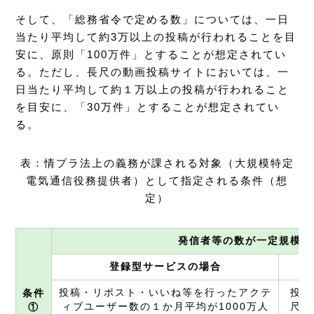
そして、「総務省令で定める数」については、一日
当たり平均して約3万以上の投稿が行われることを目
安に、原則「100万件」とすることが想定されてい
る。ただし、長尺の動画投稿サイトにおいては、一
日当たり平均して約１万以上の投稿が行われること
を目安に、「30万件」とすることが想定されてい
る。
表：情プラ法上の義務が課される対象（大規模特定
電気通信役務提供者）として指定される条件（想
定）
発信者等の数が一定規模以
登録型サービスの場合
投稿・リポスト・いいね等を行ったアクテ
投稿
条件
ィブユーザー数の１か月平均が1000万人
尺の
①