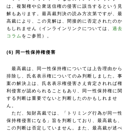
は、複製権や公衆送信権の侵害に該当するという見
解もあります。最高裁判決の読み方次第ですが、最
高裁により、この見解は、間接的に否定されたのか
もしれません（インラインリンクについては、
過去
コラム
をご参照）。
(6) 同一性保持権侵害
最高裁は、同一性保持権については上告理由から
排除し、氏名表示権についてのみ判断しました。事
案の解決上は、氏名表示権侵害さえ肯定されれば権
利侵害が認められることもあり、同一性保持権に関
する判断は重要でないと判断したのかもしれませ
ん。
ただ、知財高裁では、「トリミング行為が同一性
保持権侵害になる」旨を判断しており、最高裁も、
この判断は否定していません。また、最高裁が述べ