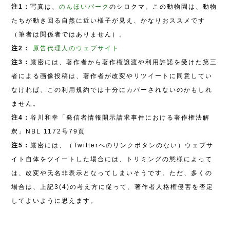
注1：
写真は、
のんほいパーク
のシロクマ。この動物園は、動物
たちが動き回る自然に近い様子が見え、かなりおススメです
（筆者は関係者ではありません）。
注2：
原告代理人のウェブサイト
注3：
厳密には、著作者から著作権譲渡や利用許諾を受けた第三
者による画像投稿は、著作者が改変やリツイートに同意してい
なければ、この利用規約では十分にカバーされないのかもしれ
ません。
注4：
谷川和幸「発信者情報開示請求事件における著作権法解
釈」NBL 1172号79頁
注5：
厳密には、（Twitterへのリンクボタンのない）ウェブサ
イト自体をツイートした場合には、トリミングの態様によって
は、改変や氏名非表示となってしまいそうです。ただ、多くの
場合は、上記3(4)の考え方に従って、著作者人格権侵害を否定
してよいように思えます。