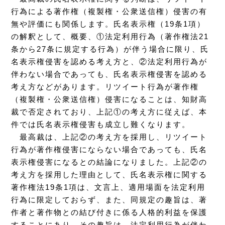
行為による著作権（複製権・公衆送信権）侵害の有
無や評価にも関係します。氏名表示権（19条1項）
の解釈として、概要、①法定利用行為（著作権法21
条から27条に規定する行為）が伴う場合に限り、氏
名表示権侵害を認める考え方と、②法定利用行為が
伴わない場合であっても、氏名表示権侵害を認める
考え方などがあります。リツイート行為が著作権
（複製権・公衆送信権）侵害になることは、知財高
裁で否定されており、上記①の考え方に従えば、本
件では氏名表示権侵害も成立し難くなります。
最高裁は、上記②の考え方を採用し、リツイート
行為が著作権侵害にならない場合であっても、氏名
表示権侵害になるとの結論になりました。上記②の
考え方を採用した理由として、氏名表示権に関する
著作権法19条1項は、文言上、適用場面を法定利用
行為に限定しておらず、また、同規定の趣旨は、著
作者と著作物との結び付きに係る人格的利益を保護
することにあり、その趣旨は、法定利用行為が伴わ