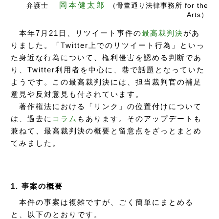
岡本健太郎
弁護士
（骨董通り法律事務所 for the
Arts）
本年7月21日、リツイート事件の
最高裁判決
があ
りました。「Twitter上でのリツイート行為」といっ
た身近な行為について、権利侵害を認める判断であ
り、Twitter利用者を中心に、巷で話題となっていた
ようです。この最高裁判決には、担当裁判官の補足
意見や反対意見も付されています。
著作権法における「リンク」の位置付けについて
は、過去に
コラム
もあります。そのアップデートも
兼ねて、最高裁判決の概要と留意点をざっとまとめ
てみました。
1. 事案の概要
本件の事案は複雑ですが、ごく簡単にまとめる
と、以下のとおりです。