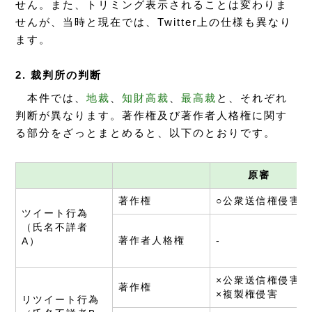
せん。また、トリミング表示されることは変わりま
せんが、当時と現在では、Twitter上の仕様も異なり
ます。
2. 裁判所の判断
本件では、
地裁
、
知財高裁
、
最高裁
と、それぞれ
判断が異なります。著作権及び著作者人格権に関す
る部分をざっとまとめると、以下のとおりです。
原審
著作権
○公衆送信権侵害
ツイート行為
（氏名不詳者
著作者人格権
-
A）
×公衆送信権侵害
著作権
×複製権侵害
リツイート行為