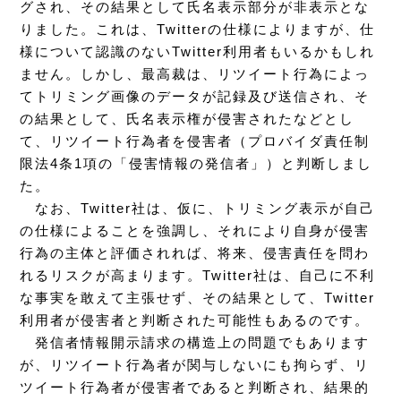
グされ、その結果として氏名表示部分が非表示とな
りました。これは、Twitterの仕様によりますが、仕
様について認識のないTwitter利用者もいるかもしれ
ません。しかし、最高裁は、リツイート行為によっ
てトリミング画像のデータが記録及び送信され、そ
の結果として、氏名表示権が侵害されたなどとし
て、リツイート行為者を侵害者（プロバイダ責任制
限法4条1項の「侵害情報の発信者」）と判断しまし
た。
なお、Twitter社は、仮に、トリミング表示が自己
の仕様によることを強調し、それにより自身が侵害
行為の主体と評価されれば、将来、侵害責任を問わ
れるリスクが高まります。Twitter社は、自己に不利
な事実を敢えて主張せず、その結果として、Twitter
利用者が侵害者と判断された可能性もあるのです。
発信者情報開示請求の構造上の問題でもあります
が、リツイート行為者が関与しないにも拘らず、リ
ツイート行為者が侵害者であると判断され、結果的