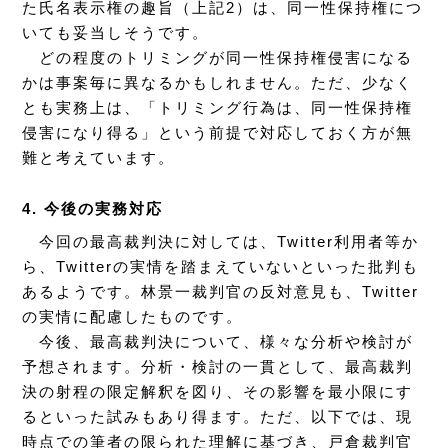
た氏名表示権の趣旨（上記2）は、同一性保持権につ
いても妥当しそうです。
どの程度のトリミングが同一性保持権侵害になる
かは事案毎に異なるかもしれません。ただ、少なく
とも実務上は、「トリミング行為は、同一性保持権
侵害になり得る」という前提で対応しておく方が無
難と考えています。
4. 今後の実務対応
今回の最高裁判決に対しては、Twitter利用者等か
ら、Twitterの実情を踏まえていないといった批判も
あるようです。林景一裁判官の反対意見も、Twitter
の実情に配慮したものです。
今後、最高裁判決について、様々な分析や検討が
予想されます。分析・検討の一貫として、最高裁判
決の射程の限定解釈を図り、その影響を最小限にす
るといった試みもあり得ます。ただ、以下では、現
時点での筆者の限られた理解に基づき、戸倉裁判官