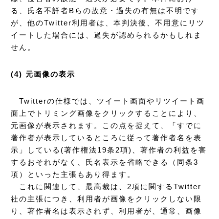
る、氏名不詳者Bらの故意・過失の有無は不明です
が、他のTwitter利用者は、本判決後、不用意にリツ
イートした場合には、過失が認められるかもしれま
せん。
(4) 元画像の表示
Twitterの仕様では、ツイート画面やリツイート画
面上でトリミング画像をクリックすることにより、
元画像が表示されます。この点を捉えて、「すでに
著作者が表示しているところに従って著作者名を表
示」している(著作権法19条2項)、著作者の利益を害
するおそれがなく、氏名表示を省略できる（同条3
項）といった主張もあり得ます。
これに関連して、最高裁は、2項に関するTwitter
社の主張につき、利用者が画像をクリックしない限
り、著作者名は表示されず、利用者が、通常、画像