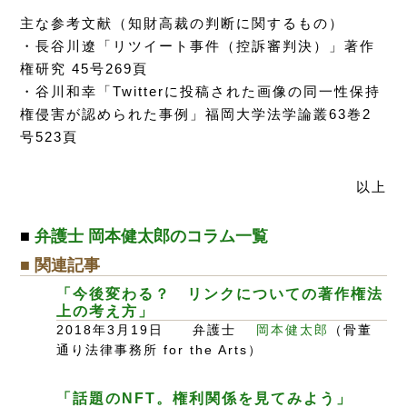
主な参考文献（知財高裁の判断に関するもの）
・長谷川遼「リツイート事件（控訴審判決）」著作
権研究 45号269頁
・谷川和幸「Twitterに投稿された画像の同一性保持
権侵害が認められた事例」福岡大学法学論叢63巻2
号523頁
以上
■
弁護士 岡本健太郎のコラム一覧
■ 関連記事
「今後変わる？ リンクについての著作権法
上の考え方」
2018年3月19日 弁護士
岡本健太郎
（骨董
通り法律事務所 for the Arts）
「話題のNFT。権利関係を見てみよう」