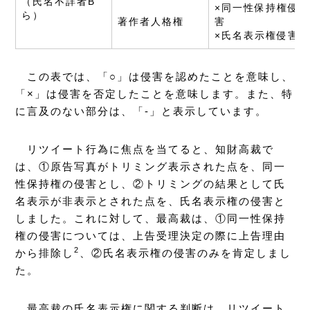
（氏名不詳者B
×同一性保持権侵
ら）
著作者人格権
害
×氏名表示権侵害
この表では、「○」は侵害を認めたことを意味し、
「×」は侵害を否定したことを意味します。また、特
に言及のない部分は、「-」と表示しています。
リツイート行為に焦点を当てると、知財高裁で
は、①原告写真がトリミング表示された点を、同一
性保持権の侵害とし、②トリミングの結果として氏
名表示が非表示とされた点を、氏名表示権の侵害と
しました。これに対して、最高裁は、①同一性保持
権の侵害については、上告受理決定の際に上告理由
2
から排除し
、②氏名表示権の侵害のみを肯定しまし
た。
最高裁の氏名表示権に関する判断は、リツイート