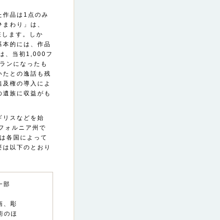
た作品は1点のみ
ひまわり」は、
在します。しか
基本的には、作品
、当初1,000フ
フランになったも
いたとの逸話も残
追及権の導入によ
の遺族に収益がも
ギリスなどを始
フォルニア州で
細は各国によって
要は以下のとおり
一部
画、彫
術のほ