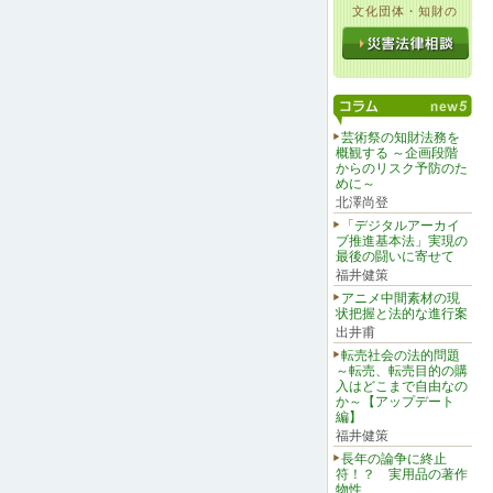
文化団体・知財の
芸術祭の知財法務を
概観する ～企画段階
からのリスク予防のた
めに～
北澤尚登
「デジタルアーカイ
ブ推進基本法」実現の
最後の闘いに寄せて
福井健策
アニメ中間素材の現
状把握と法的な進行案
出井甫
転売社会の法的問題
～転売、転売目的の購
入はどこまで自由なの
か～【アップデート
編】
福井健策
長年の論争に終止
符！？ 実用品の著作
物性