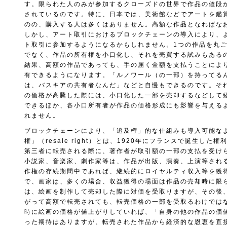
す。限られた人のみが参加するクローズドの世界で作品の値段
されているのです。特に、日本では、美術館などでアートを鑑
のの、購入する人は多くはありません。高額な作品となればな
しかし、アート取引におけるブロックチェーンの導入により、
ト取引に参加するようになるかもしれません。1つの作品を丸
でなく、作品の所有権を小口化し、それを売買する試みもある
結果、高額の作品であっても、手の届く金額を支払うことによ
有できるようになります。「ルノワール（の一部）を持ってる
は、バスキアの共有者なんだ」などと自慢もできるのです。そ
の価格が高騰した際には、小口化した一部を売却するなどして
できるほか、各小口所有者が作品の価格形成にも影響を与える
れません。
ブロックチェーンにより、「追及権」的な仕組みも導入可能な
権」（resale right）とは、1920年にフランスで誕生した
第三者に転売される際に、著作者が取引額の一部の支払を受け
小説家、音楽家、劇作家等は、作品が出版、演奏、上演等され
作権の存続期間中であれば、継続的にロイヤルティ収入等を獲
で、画家は、多くの場合、収益獲得の場面は作品の売却時に限
は、絵画を制作して売却した際に対価を受取りますが、その後
がって高額で転売されても、転売価格の一部を受取るわけでは
時に絵画の価格が値上がりしていれば、「自身の他の作品の価
った期待はありますが、転売された作品から経済的な恩恵を直