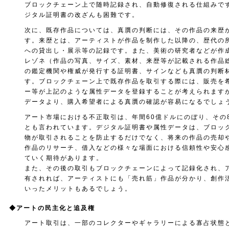
ブロックチェーン上で随時記録され、自動修復される仕組みで
ジタル証明書の改ざんも困難です。
次に、既存作品については、真贋の判断には、その作品の来歴
す。来歴とは、アーティストが作品を制作した以降の、歴代の
への貸出し・展示等の記録です。また、美術の研究者などが作
レゾネ（作品の写真、サイズ、素材、来歴等が記載される作品
の鑑定機関や権威が発行する証明書、サインなども真贋の判断
す。ブロックチェーン上で既存作品を取引する際には、販売を
ー等が上記のような属性データを登録することが考えられます
データより、購入希望者による真贋の確認が容易になるでしょ
アート市場における不正取引は、年間60億ドルにのぼり、その
とも言われています。デジタル証明書や属性データは、ブロッ
物が取引されることを防止するだけでなく、将来の作品の売却
作品のリサーチ、借入などの様々な場面における信頼性や安心
ていく期待があります。
また、その後の取引もブロックチェーンによって記録化され、
有されれば、アーティストにも「売れ筋」作品が分かり、創作
いったメリットもあるでしょう。
◆
アートの民主化と追及権
アート取引は、一部のコレクターやギャラリーによる寡占状態