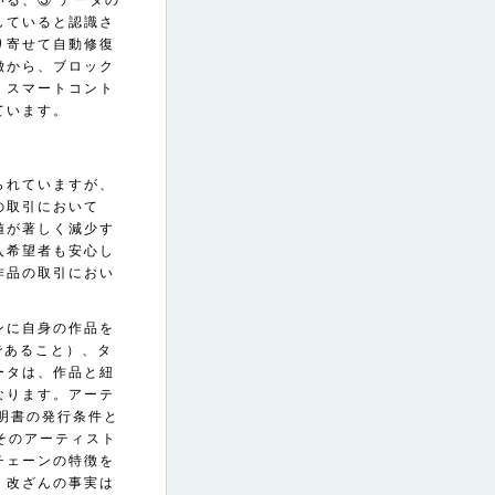
る、③ データの
していると認識さ
り寄せて自動修復
徴から、ブロック
、スマートコント
ています。
られていますが、
の取引において
値が著しく減少す
入希望者も安心し
作品の取引におい
ンに自身の作品を
であること）、タ
ータは、作品と紐
なります。アーテ
証明書の発行条件と
そのアーティスト
チェーンの特徴を
、改ざんの事実は