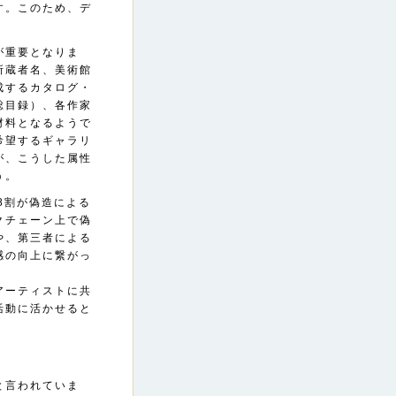
す。このため、デ
が重要となりま
所蔵者名、美術館
成するカタログ・
総目録）、各作家
材料となるようで
希望するギャラリ
が、こうした属性
う。
8割が偽造による
クチェーン上で偽
や、第三者による
感の向上に繋がっ
アーティストに共
活動に活かせると
と言われていま