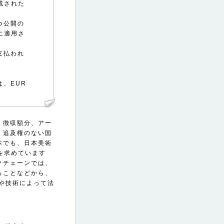
成された
つ公開の
に適用さ
支払われ
、EUR
く徴収額分、アー
、追及権のない国
本でも、日本美術
を求めています
クチェーンでは、
ることなどから、
や技術によって法