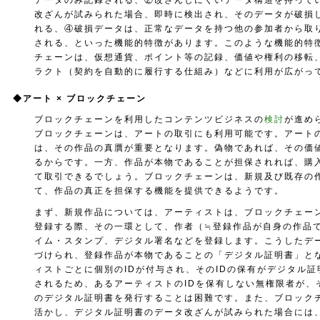
データのみ記録される、②改ざんしにくいデータ構造を持ってい
改ざんが試みられた場合、即時に検出され、そのデータが破損
れる、④破損データは、正常なデータを持つ他の参加者から取
される、といった機能的特徴があります。このような機能的特
チェーンは、仮想通貨、ポイント等の記録、価値や権利の移転
ラクト（契約を自動的に履行する仕組み）などに利用が広がっ
◆
アート × ブロックチェーン
ブロックチェーンを利用したコンテンツビジネスの
検討
が進め
ブロックチェーンは、アートの取引にも利用可能です。アート
は、その作品の真贋が重要となります。偽物であれば、その価
るからです。一方、作品が本物であることが担保されれば、購
て取引できるでしょう。ブロックチェーンは、新規及び既存の
て、作品の真正を担保する機能を提供できるようです。
まず、新規作品については、アーティストは、ブロックチェー
登録する際、その一環として、作者（≒登録作品が自身の作品
イム・スタンプ、デジタル署名などを登録します。こうしたデ
づけられ、登録作品が本物であることの「デジタル証明書」と
ィストごとに個別のIDが付与され、そのIDの保有がデジタル
されるため、あるアーティストのIDを保有しない無権限者が、
のデジタル証明書を発行することは困難です。また、ブロック
活かし、デジタル証明書のデータ改ざんが試みられた場合には