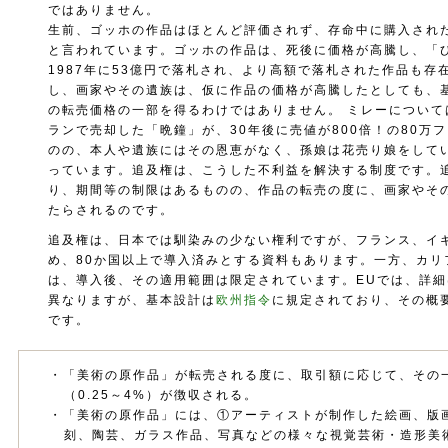
ではありません。
生前、ゴッホの作品はほとんど評価されず、存命中に購入され
と言われています。ゴッホの作品は、死後に価格が高騰し、「
1987年に53億円で落札され、より高額で落札された作品も存
し、画家やその遺族は、仮に作品の価格が高騰したとしても、
の転売価格の一部を得るわけではありません。 ミレーについては
ランで売却した「晩鐘」が、30年後に売値が800倍！の80万
のの、本人や遺族にはその恩恵がなく、孫娘は花売り娘をして
っています。追及権は、こうした不利益を解決する制度です。
り、期間等の制限はあるものの、作品の転売の度に、画家やそ
たらされるのです。
追及権は、日本では馴染みの少ない権利ですが、フランス、イ
め、80か国以上で導入済みとする資料もあります。一方、カリ
は、導入後、その適用範囲は限定されています。EUでは、詳
異なりますが、基本設計は
欧州指令
に規定されており、その概
です。
・「美術の原作品」が転売される度に、取引額に応じて、その
（0.25～4%）が徴収される。
・「美術の原作品」には、①アーティストが制作した絵画、版
刻、陶芸、ガラス作品、写真などの様々な視覚芸術・造形美