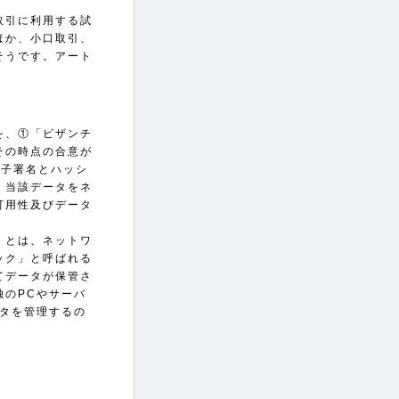
取引に利用する試
ほか、小口取引、
そうです。アート
を、①「ビザンチ
その時点の合意が
電子署名とハッシ
、当該データをネ
可用性及びデータ
」とは、ネットワ
ック」と呼ばれる
てデータが保管さ
独のPCやサーバ
ータを管理するの