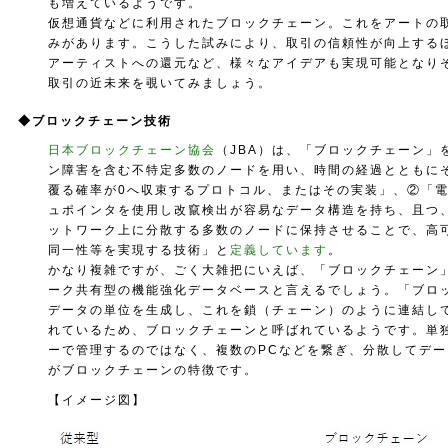
も増えているようです。
仮想通貨などに利用されたブロックチェーン。これをアートの
みがあります。こうした試みにより、取引の信頼性が向上する
アーティストへの還元など、様々なアイデアも実現可能となり
取引の近未来を覗いてみましょう。
◆
ブロックチェーン技術
日本ブロックチェーン協会
（JBA）は、「ブロックチェーン」
ン障害を含む不特定多数のノードを用い、時間の経過とともに
覆る確率が0へ収束するプロトコル、またはその実装」、②「
ュポインタを使用し改竄検出が容易なデータ構造を持ち、且つ
ットワーク上に分散する多数のノードに保持させることで、高
同一性等を実現する技術」と
定義しています
。
かなり複雑ですが、ごく大雑把にいえば、「ブロックチェーン
ーク共有型の機能強化データベースと言えるでしょう。「ブロ
データの単位を生成し、これを鎖（チェーン）のように連結し
れているため、ブロックチェーンと呼ばれているようです。単
ーで管理するのではなく、複数のPCなどを繋ぎ、分散してデ
がブロックチェーンの特徴です。
【イメージ図】