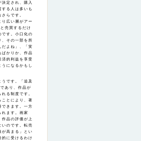
が決定され、購入
賞する人は多いも
おさらです。
より広い層がアー
ごと売買するだけ
のです。小口化の
り、その一部を所
んだよね」、「実
ればかりか、作品
経済的利益を享受
ようになるかもし
ようです。「追及
権利であり、作品が
られる制度です。
ることにより、著
得できます。一方
られます。画家
、作品の評価が上
ないのです。転売
値が高まる」とい
接的に受けるわけ