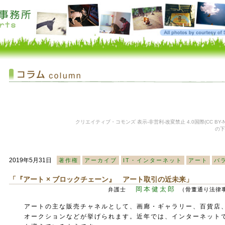
クリエイティブ・コモンズ 表示-非営利-改変禁止 4.0国際(CC BY-NC
の下
2019年5月31日
著作権
アーカイブ
IT・インターネット
アート
バ
「『アート × ブロックチェーン』 アート取引の近未来」
岡本健太郎
弁護士
（骨董通り法律事務所
アートの主な販売チャネルとして、画廊・ギャラリー、百貨店
オークションなどが挙げられます。近年では、インターネット