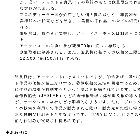
か、②アーティスト自身又はその承諾のもとに数量限定で作
複製物が含まれる。
・プロのディーラー等が介在しない個人間の取引や、非営利か
美術館への転売などを除き、「美術の原作品」の全ての転売
れる。
・徴収額は、販売者が負担し、アーティスト本人又は相続人に
る。
・アーティストの生存中及び死後70年に渡って存続する。
・少額取引は除外される。また、追及権に基づく徴収額の上限は
12,500（約150万円）である。
追及権は、アーティストにはメリットですが、①追及権に基づ
ト作品の価格が値上がりする、②徴収額の支払を回避するため
に作品の取引が移動するといった懸念も指摘されています。日
著作権協会（JASPAR）などの著作権管理団体が追及権の導入
が、オークション会社などは消極的なようです。ただ、ブロッ
その技術を利用して作品が販売される限り、販売先を把握し得
追及権的な仕組みも可能なようです。 立法ではなく、ビジネス
的な仕組みが実現され得るのです。
◆
おわりに