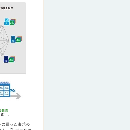
盤整備
調査）」
ルに従った書式の