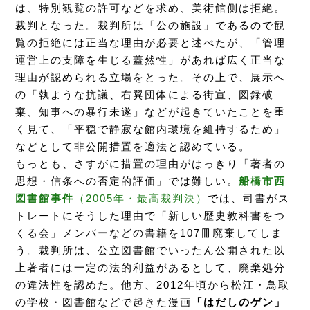
は、特別観覧の許可などを求め、美術館側は拒絶。
裁判となった。裁判所は「公の施設」であるので観
覧の拒絶には正当な理由が必要と述べたが、「管理
運営上の支障を生じる蓋然性」があれば広く正当な
理由が認められる立場をとった。その上で、展示へ
の「執ような抗議、右翼団体による街宣、図録破
棄、知事への暴行未遂」などが起きていたことを重
く見て、「平穏で静寂な館内環境を維持するため」
などとして非公開措置を適法と認めている。
もっとも、さすがに措置の理由がはっきり「著者の
思想・信条への否定的評価」では難しい。
船橋市西
図書館事件
（2005年・最高裁判決）
では、司書がス
トレートにそうした理由で「新しい歴史教科書をつ
くる会」メンバーなどの書籍を107冊廃棄してしま
う。裁判所は、公立図書館でいったん公開された以
上著者には一定の法的利益があるとして、廃棄処分
の違法性を認めた。他方、2012年頃から松江・鳥取
の学校・図書館などで起きた漫画
「はだしのゲン」