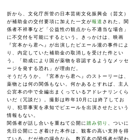
折から、文化庁所管の日本芸術文化振興会（芸文）
が補助金の交付要項に加えた一文が
報道
された。関
係者不祥事など「公益性の観点から不適当な場合」
に不交付を可能にするという。きっかけは、映画
『宮本から君へ』が出演したピエール瀧の事件によ
り、内定していた補助金の取消しを受けた件とい
う。「助成により国が薬物を容認するようなメッセ
ージを発する恐れ」が理由だ。
そうだろうか。『宮本から君へ』のストーリーは、
薬物とは何の関係もない。何かあるとすれば、主人
公宮本の中で全編出まくっているアドレナリンくら
いだ（冗談だ）。撮影は昨年10月には終了してお
り、犯罪事実を承知でピエールを出演させたという
情報もない。
関係者が話し合いを重ねて公開に
踏み切り
、ついに
先日公開にこぎ着けた本作は、観客の高い支持を得
ている。だが他の場合なら、数百名の関係者が関わ