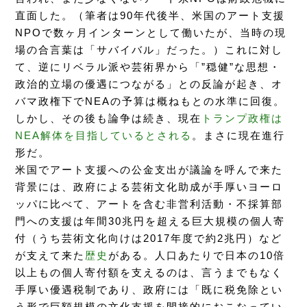
直面した。（筆者は90年代後半、米国のアート支援
NPOで数ヶ月インターンとして働いたが、当時の現
場の合言葉は「サバイバル」だった。）これに対し
て、逆にリベラル派や芸術界から「”穏健”な思想・
政治的立場の優遇につながる」との反論が起き、オ
バマ政権下でNEAの予算は概ねもとの水準に回復。
しかし、その後も論争は続き、現在
トランプ政権は
NEA解体を目指しているとされる
。まさに現在進行
形だ。
米国でアート支援への公金支出が議論を呼んで来た
背景には、政府による芸術文化助成が手厚いヨーロ
ッパに比べて、アートを含む非営利活動・不採算部
門への支援は年間30兆円を超える巨大規模の個人寄
付（うち芸術文化向けは2017年度で約2兆円）など
が支えて来た
歴史
がある。人口あたりで日本の10倍
以上もの個人寄付額を支えるのは、言うまでもなく
手厚い優遇税制であり、政府には「既に税免除とい
う形で巨額規模の文化支援を間接的におこなってい