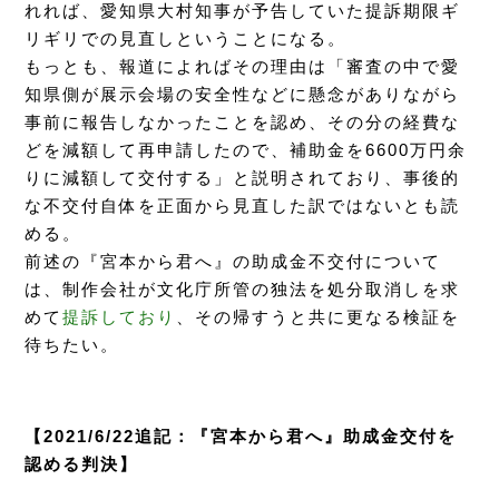
れれば、愛知県大村知事が予告していた提訴期限ギ
リギリでの見直しということになる。
もっとも、報道によればその理由は「審査の中で愛
知県側が展示会場の安全性などに懸念がありながら
事前に報告しなかったことを認め、その分の経費な
どを減額して再申請したので、補助金を6600万円余
りに減額して交付する」と説明されており、事後的
な不交付自体を正面から見直した訳ではないとも読
める。
前述の『宮本から君へ』の助成金不交付について
は、制作会社が文化庁所管の独法を処分取消しを求
めて
提訴しており
、その帰すうと共に更なる検証を
待ちたい。
【2021/6/22追記：『宮本から君へ』助成金交付を
認める判決】