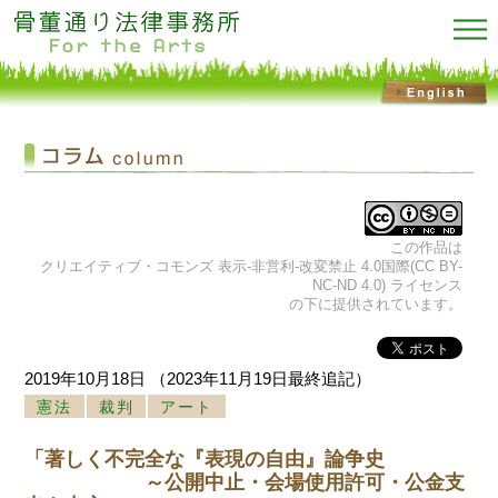
この作品は
クリエイティブ・コモンズ 表示-非営利-改変禁止 4.0国際(CC BY-
NC-ND 4.0) ライセンス
の下に提供されています。
2019年10月18日
（2023年11月19日最終追記）
憲法
裁判
アート
「著しく不完全な『表現の自由』論争史
～公開中止・会場使用許可・公金支