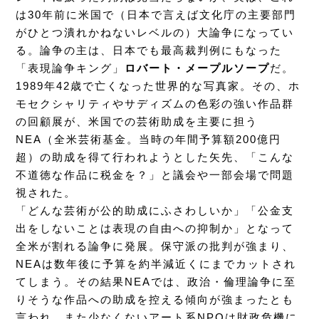
は30年前に米国で（日本で言えば文化庁の主要部門
がひとつ潰れかねないレベルの）大論争になってい
る。論争の主は、日本でも最高裁判例にもなった
「表現論争キング」
ロバート・メープルソープ
だ。
1989年42歳で亡くなった世界的な写真家。その、ホ
モセクシャリティやサディズムの色彩の強い作品群
の回顧展が、米国での芸術助成を主要に担う
NEA（全米芸術基金。当時の年間予算額200億円
超）の助成を得て行われようとした矢先、「こんな
不道徳な作品に税金を？」と議会や一部会場で問題
視された。
「どんな芸術が公的助成にふさわしいか」「公金支
出をしないことは表現の自由への抑制か」となって
全米が割れる論争に発展。保守派の批判が強まり、
NEAは数年後に予算を約半減近くにまでカットされ
てしまう。その結果NEAでは、政治・倫理論争に至
りそうな作品への助成を控える傾向が強まったとも
言われ、また少なくないアート系NPOは財政危機に