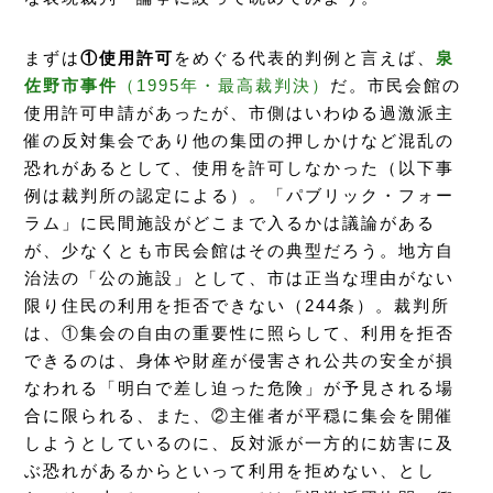
まずは
①使用許可
をめぐる代表的判例と言えば、
泉
佐野市事件
（1995年・最高裁判決）
だ。市民会館の
使用許可申請があったが、市側はいわゆる過激派主
催の反対集会であり他の集団の押しかけなど混乱の
恐れがあるとして、使用を許可しなかった（以下事
例は裁判所の認定による）。「パブリック・フォー
ラム」に民間施設がどこまで入るかは議論がある
が、少なくとも市民会館はその典型だろう。地方自
治法の「公の施設」として、市は正当な理由がない
限り住民の利用を拒否できない（244条）。裁判所
は、①集会の自由の重要性に照らして、利用を拒否
できるのは、身体や財産が侵害され公共の安全が損
なわれる「明白で差し迫った危険」が予見される場
合に限られる、また、②主催者が平穏に集会を開催
しようとしているのに、反対派が一方的に妨害に及
ぶ恐れがあるからといって利用を拒めない、とし