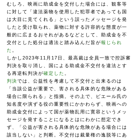
むしろ、映画に助成金を交付した場合には、観客等
に対して「違法薬物を使用した犯罪者であっても国
は大目に見てくれる」という誤ったメッセージを発
したと受け取られ、薬物に対する許容的な態度が一
般的に広まるおそれがあるなどとして、助成金を不
交付とした処分は適法と踏み込んだ旨が
報じられ
た
。
しかし2023年11月17日、最高裁は全員一致で控訴審
判決を取り消し、国による助成金不交付を違法とす
る再逆転判決が
確定した
。
判決
では、公益性を考慮して不交付と出来るのは
「当該公益が重要で、害される具体的な危険がある
場合に限られる」と指摘。その上で、ピエール氏の
知名度や演ずる役の重要性にかかわらず、映画への
助成金交付によって国が薬物乱用に寛容というメッ
セージを発することになるとはにわかに想定でき
ず、「公益が害される具体的な危険がある場合には
該当しない」と判断。不交付は裁量権の逸脱等にあ