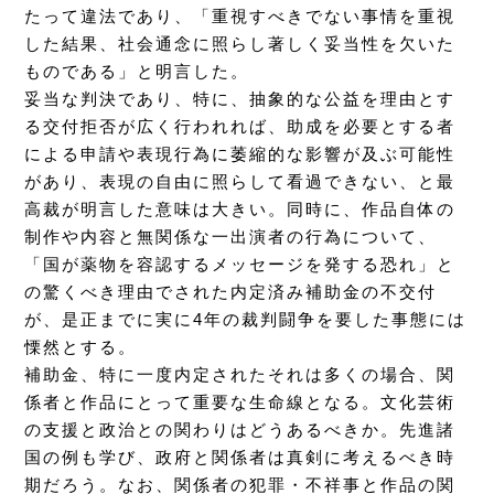
たって違法であり、「重視すべきでない事情を重視
した結果、社会通念に照らし著しく妥当性を欠いた
ものである」と明言した。
妥当な判決であり、特に、抽象的な公益を理由とす
る交付拒否が広く行われれば、助成を必要とする者
による申請や表現行為に萎縮的な影響が及ぶ可能性
があり、表現の自由に照らして看過できない、と最
高裁が明言した意味は大きい。同時に、作品自体の
制作や内容と無関係な一出演者の行為について、
「国が薬物を容認するメッセージを発する恐れ」と
の驚くべき理由でされた内定済み補助金の不交付
が、是正までに実に4年の裁判闘争を要した事態には
慄然とする。
補助金、特に一度内定されたそれは多くの場合、関
係者と作品にとって重要な生命線となる。文化芸術
の支援と政治との関わりはどうあるべきか。先進諸
国の例も学び、政府と関係者は真剣に考えるべき時
期だろう。なお、関係者の犯罪・不祥事と作品の関