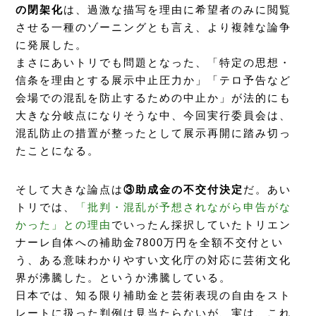
の閉架化
は、過激な描写を理由に希望者のみに閲覧
させる一種のゾーニングとも言え、より複雑な論争
に発展した。
まさにあいトリでも問題となった、「特定の思想・
信条を理由とする展示中止圧力か」「テロ予告など
会場での混乱を防止するための中止か」が法的にも
大きな分岐点になりそうな中、今回実行委員会は、
混乱防止の措置が整ったとして展示再開に踏み切っ
たことになる。
そして大きな論点は
③助成金の不交付決定
だ。あい
トリでは、
「批判・混乱が予想されながら申告がな
かった」との理由
でいったん採択していたトリエン
ナーレ自体への補助金7800万円を全額不交付とい
う、ある意味わかりやすい文化庁の対応に芸術文化
界が沸騰した。というか沸騰している。
日本では、知る限り補助金と芸術表現の自由をスト
レートに扱った判例は見当たらないが、実は、これ