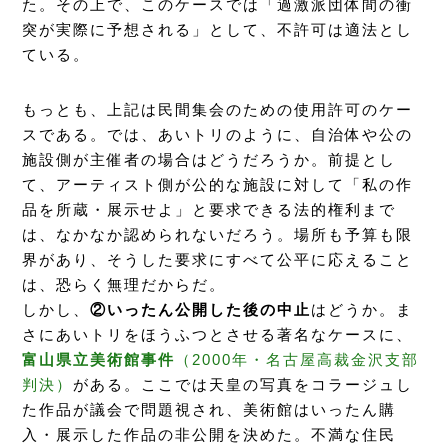
た。その上で、このケースでは「過激派団体間の衝
突が実際に予想される」として、不許可は適法とし
ている。
もっとも、上記は民間集会のための使用許可のケー
スである。では、あいトリのように、自治体や公の
施設側が主催者の場合はどうだろうか。前提とし
て、アーティスト側が公的な施設に対して「私の作
品を所蔵・展示せよ」と要求できる法的権利まで
は、なかなか認められないだろう。場所も予算も限
界があり、そうした要求にすべて公平に応えること
は、恐らく無理だからだ。
しかし、
②いったん公開した後の中止
はどうか。ま
さにあいトリをほうふつとさせる著名なケースに、
富山県立美術館事件
（2000年・名古屋高裁金沢支部
判決）
がある。ここでは天皇の写真をコラージュし
た作品が議会で問題視され、美術館はいったん購
入・展示した作品の非公開を決めた。不満な住民