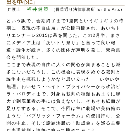
出を中心に」
福井健策
弁護士
（骨董通り法律事務所 for the Arts）
という訳で、会期終了まで1週間というギリギリの時
期に「表現の不自由展」が公開再開され、あいちト
リエンナーレ2019は幕を閉じた。この2月半、まさ
にメディア上は「あいトリ祭り」と言って良い報
道・論争が続き、多くの団体が声明を発し、緊急集
会を開催した。
ここまで表現の自由に人々の関心が集まることも滅
多にないだろうし、この機会に表現をめぐる裁判と
論争史を概観しようかなと思い立った･･･いやいや
無理。わいせつ・ヘイト・プライバシーから政治ビ
ラ・パロディまで、対象も裁判の種類もあまりに膨
大で到底筆者の手には負えないし、そもそも紙面が
足りなすぎる。そこで、今回は主に劇場や美術館の
ような「パブリック・フォーラム」の使用許可、公
開の中止、そして話題沸騰の「助成金」を巡る主要
な表現裁判・論争に絞って眺めてみよう。