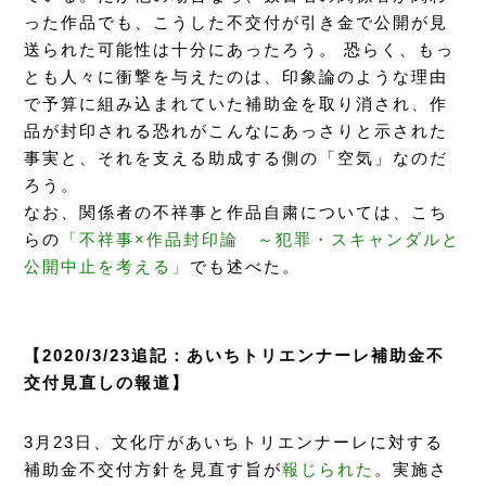
った作品でも、こうした不交付が引き金で公開が見
送られた可能性は十分にあったろう。 恐らく、もっ
とも人々に衝撃を与えたのは、印象論のような理由
で予算に組み込まれていた補助金を取り消され、作
品が封印される恐れがこんなにあっさりと示された
事実と、それを支える助成する側の「空気」なのだ
ろう。
なお、関係者の不祥事と作品自粛については、こち
らの
「不祥事×作品封印論 ～犯罪・スキャンダルと
公開中止を考える」
でも述べた。
【2020/3/23追記：あいちトリエンナーレ補助金不
交付見直しの報道】
3月23日、文化庁があいちトリエンナーレに対する
補助金不交付方針を見直す旨が
報じられた
。実施さ