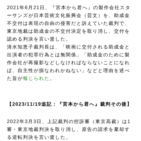
2021年6月21日、『宮本から君へ』の製作会社スタ
ーサンズが日本芸術文化振興会（芸文）を、助成金
不交付は表現の自由の侵害だと訴えていた裁判で、
東京地裁は助成金の不交付決定を取り消し、交付を
認める判決を言い渡した。
清水知恵子裁判長は、「映画に交付される助成金と
出演者の犯罪行為とは無関係」「助成金のために製
作会社が再撮影などしなければならないことになれ
ば、自主性が損なわれかねない」などと理由を述べ
た旨が
報じられた
。
【2023/11/19追記：『宮本から君へ』裁判その後】
2022年3月3日、上記裁判の控訴審（東京高裁）は1
審・東京地裁判決を取り消し、原告の請求を棄却す
る逆転判決を言い渡した。