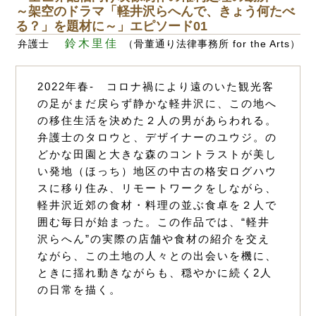
～架空のドラマ「軽井沢らへんで、きょう何たべ
る？」を題材に～」エピソード01
鈴木里佳
弁護士
（骨董通り法律事務所 for the Arts）
2022年春- コロナ禍により遠のいた観光客
の足がまだ戻らず静かな軽井沢に、この地へ
の移住生活を決めた２人の男があらわれる。
弁護士のタロウと、デザイナーのユウジ。の
どかな田園と大きな森のコントラストが美し
い発地（ほっち）地区の中古の格安ログハウ
スに移り住み、リモートワークをしながら、
軽井沢近郊の食材・料理の並ぶ食卓を２人で
囲む毎日が始まった。この作品では、“軽井
沢らへん”の実際の店舗や食材の紹介を交え
ながら、この土地の人々との出会いを機に、
ときに揺れ動きながらも、穏やかに続く2人
の日常を描く。