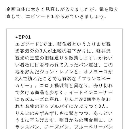
企画自体に大きく見直しが入りましたが、気を取り
直して、エピソード１からみていきましょう。
●EP01
エピソード1では、移住者というよりまだ観
光客気分の3人が土曜の昼下がりに、軽井沢
観光の王道の旧軽通りを散策します。かわい
い看板に目を奪われて入ったパン屋は、この
地を好んだジョン・レノンと、オノヨーコが
2人で訪れたことでも有名な「フランスベー
カリー」。コロナ禍以前と異なり、売り切れ
で欠ける商品も少なく、イートインコーナー
にもスムーズに座れ、りんごが2個半も使わ
れた名物のアップルパイにかぶりつく3人。
りんごのみずみずしさに驚きつつ、あっとい
うまに平らげます。明日からの朝食用に、フ
ランスパン、チーズパン、ブルーベリーパン