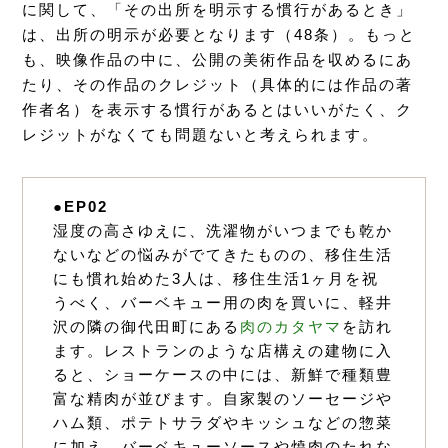
に関して、「その出所を明示する慣行があるとき」
は、出所の明示が必要となります（48条）。もっと
も、映像作品の中に、公開の美術作品を収めるにあ
たり、その作品のクレジット（具体的には作品の著
作者名）を表示する慣行があるとはいいがたく、ク
レジットがなくても問題ないと考えられます。
●EP02
湿度の高さゆえに、洗濯物がいつまでも乾か
ないなどの悩みがでてきたものの、移住生活
にも慣れ始めた3人は、移住生活1ヶ月を祝
うべく、バーベキュー用の肉を買いに、軽井
沢の隣の御代田町にある
肉のカタヤマ
を訪れ
ます。レストランのような店構えの建物に入
ると、ショーケースの中には、新鮮で種類豊
富な精肉が並びます。自家製のソーセージや
ハム類、ポテトサラダやキッシュなどの惣菜
に加え、バーベキューソースや焼肉のたれな