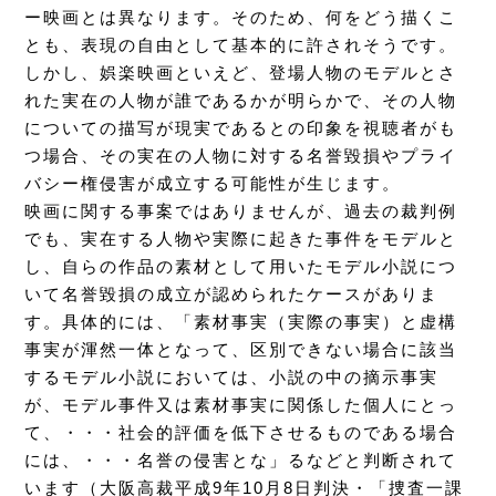
ー映画とは異なります。そのため、何をどう描くこ
とも、表現の自由として基本的に許されそうです。
しかし、娯楽映画といえど、登場人物のモデルとさ
れた実在の人物が誰であるかが明らかで、その人物
についての描写が現実であるとの印象を視聴者がも
つ場合、その実在の人物に対する名誉毀損やプライ
バシー権侵害が成立する可能性が生じます。
映画に関する事案ではありませんが、過去の裁判例
でも、実在する人物や実際に起きた事件をモデルと
し、自らの作品の素材として用いたモデル小説につ
いて名誉毀損の成立が認められたケースがありま
す。具体的には、「素材事実（実際の事実）と虚構
事実が渾然一体となって、区別できない場合に該当
するモデル小説においては、小説の中の摘示事実
が、モデル事件又は素材事実に関係した個人にとっ
て、・・・社会的評価を低下させるものである場合
には、・・・名誉の侵害とな」るなどと判断されて
います（大阪高裁平成9年10月8日判決・「捜査一課