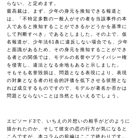
らない、と定めます。
最高裁は、まず、少年の身元を推知できる報道と
は、「不特定多数の一般人がその者を当該事件の本
人であると推知することができるかどうかを基準に
して判断すべき」であるとしました。その上で、仮
名報道が、少年法61条に違反しない場合でも、少年
と面識があるため、その身元を推知することができ
る者との関係では、モデルの名誉やプライバシー権
を侵害し、違法となる余地もあると示しました。
そもそも名誉毀損は、問題となる表現により、表現
の対象となる者の社会的評価を低下させる状態とな
れば成立するものですので、モデルが著名か否かは
問題とならないことは当然ともいえるでしょう。
エピソード3で、いちえの片想いの相手がどのように
描かれたのか、そして彼女の恋の行方が気になると
ころですが、本コラムの前編はここで終わりです。