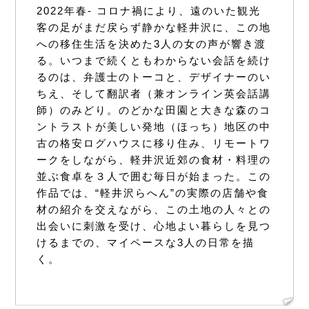
2022年春- コロナ禍により、遠のいた観光
客の足がまだ戻らず静かな軽井沢に、この地
への移住生活を決めた3人の女の声が響き渡
る。いつまで続くともわからない会話を続け
るのは、弁護士のトーコと、デザイナーのい
ちえ、そして翻訳者（兼オンライン英会話講
師）のみどり。のどかな田園と大きな森のコ
ントラストが美しい発地（ほっち）地区の中
古の格安ログハウスに移り住み、リモートワ
ークをしながら、軽井沢近郊の食材・料理の
並ぶ食卓を３人で囲む毎日が始まった。この
作品では、“軽井沢らへん”の実際の店舗や食
材の紹介を交えながら、この土地の人々との
出会いに刺激を受け、心地よい暮らしを見つ
けるまでの、マイペースな3人の日常を描
く。