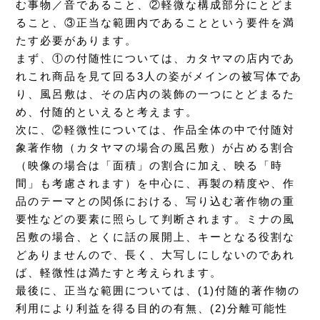
む事物／音であること、②軽微な構成部分にとどま
ること、③正当な範囲内であることという要件を満
たす必要があります。
まず、①の付随性については、カタヤマの店内であ
れこれ商品を見て回る3人の姿がメインの被写体であ
り、風呂敷は、その店内の装飾の一つにとどまるた
め、付随的といえると考えます。
次に、②軽微性については、作品全体の中で付随対
象著作物（カタヤマの場合の風呂敷）が占める割合
（映像の場合は「面積」の割合に加え、映る「時
間」も考慮されます）を中心に、再製の精度や、作
品のテーマとの関係における、写り込む著作物の重
要性などの要素に照らして判断されます。ミナの風
呂敷の場合、とくに話の展開上、キーとなる役割な
どありませんので、長く、大写しにしないのであれ
ば、軽微性は満たすと考えられます。
最後に、正当な範囲については、(1)付随的著作物の
利用により利益を得る目的の有無、(2)分離可能性