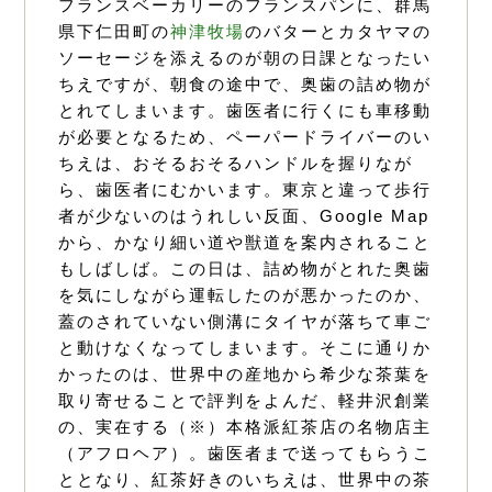
フランスベーカリーのフランスパンに、群馬
県下仁田町の
神津牧場
のバターとカタヤマの
ソーセージを添えるのが朝の日課となったい
ちえですが、朝食の途中で、奥歯の詰め物が
とれてしまいます。歯医者に行くにも車移動
が必要となるため、ペーパードライバーのい
ちえは、おそるおそるハンドルを握りなが
ら、歯医者にむかいます。東京と違って歩行
者が少ないのはうれしい反面、Google Map
から、かなり細い道や獣道を案内されること
もしばしば。この日は、詰め物がとれた奥歯
を気にしながら運転したのが悪かったのか、
蓋のされていない側溝にタイヤが落ちて車ご
と動けなくなってしまいます。そこに通りか
かったのは、世界中の産地から希少な茶葉を
取り寄せることで評判をよんだ、軽井沢創業
の、実在する（※）本格派紅茶店の名物店主
（アフロヘア）。歯医者まで送ってもらうこ
ととなり、紅茶好きのいちえは、世界中の茶