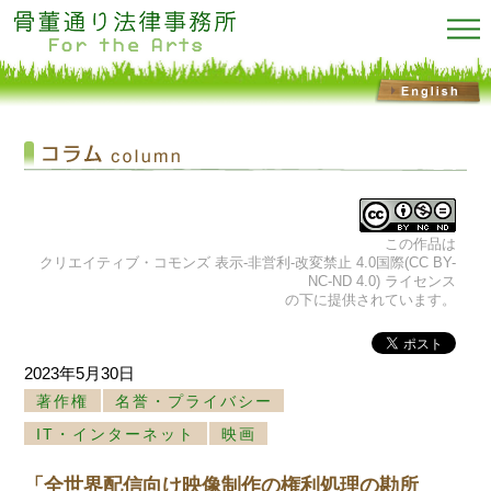
この作品は
クリエイティブ・コモンズ 表示-非営利-改変禁止 4.0国際(CC BY-
NC-ND 4.0) ライセンス
の下に提供されています。
2023年5月30日
著作権
名誉・プライバシー
IT・インターネット
映画
「全世界配信向け映像制作の権利処理の勘所