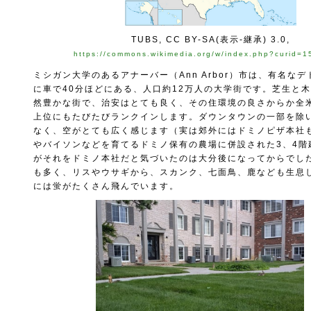
TUBS, CC BY-SA(表示-継承) 3.0,
https://commons.wikimedia.org/w/index.php?curid=
ミシガン大学のあるアナーバー（Ann Arbor）市は、有名な
に車で40分ほどにある、人口約12万人の大学街です。芝生と
然豊かな街で、治安はとても良く、その住環境の良さからか全
上位にもたびたびランクインします。ダウンタウンの一部を除
なく、空がとても広く感じます（実は郊外にはドミノピザ本社
やバイソンなどを育てるドミノ保有の農場に併設された3、4階
がそれをドミノ本社だと気づいたのは大分後になってからでし
も多く、リスやウサギから、スカンク、七面鳥、鹿なども生息
には蛍がたくさん飛んでいます。