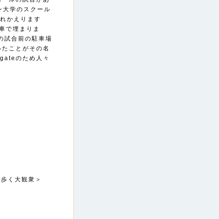
ン大学のスクール
が溢れかえります
車で埋まりま
ツの試合前の駐車場
ていたことがその名
gateのため人々
り歩く大観衆＞