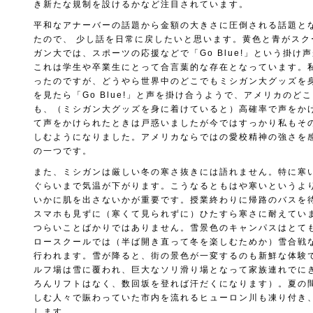
き新たな規制を設けるかなど注目されています。
平和なアナーバーの話題から金額の大きさに圧倒される話題と
たので、 少し話を日常に戻したいと思います。黄色と青がスク
ガン大では、スポーツの応援などで「Go Blue!」という掛け
これは学生や卒業生にとって合言葉的な存在となっています。
ったのですが、どうやら世界中のどこでもミシガン大グッズを
を見たら「Go Blue!」と声を掛け合うようで、アメリカのど
も、（ミシガン大グッズを身に着けていると）高確率で声をか
て声をかけられたときは戸惑いましたが今ではすっかり私もそ
しむようになりました。アメリカならではの愛校精神の強さを
の一つです。
また、ミシガンは厳しい冬の寒さ抜きには語れません。特に寒い
ぐらいまで気温が下がります。こうなるともはや寒いというよ
いかに肌を出さないかが重要です。授業終わりに帰路のバスを
スマホも見ずに（寒くて見られずに）ひたすら寒さに耐えてい
つらいことばかりではありません。雪景色のキャンパスはとて
ロースクールでは（半ば開き直って冬を楽しむためか）雪合戦
行われます。雪が降ると、街の景色が一変するのも新鮮な体験
ルフ場は雪に覆われ、巨大なソリ滑り場となって家族連れでに
ろんリフトはなく、数回坂を登れば汗だくになります）。夏の
しむ人々で賑わっていた市内を流れるヒューロン川も凍り付き
します。