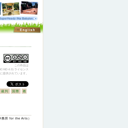
この作品は
-ND 4.0) ライセンス
に提供されています。
裁判
国際
教
 for the Arts）