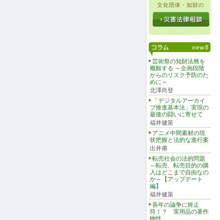
文化団体・知財の
芸術祭の知財法務を
概観する ～企画段階
からのリスク予防のた
めに～
北澤尚登
「デジタルアーカイ
ブ推進基本法」実現の
最後の闘いに寄せて
福井健策
アニメ中間素材の現
状把握と法的な進行案
出井甫
転売社会の法的問題
～転売、転売目的の購
入はどこまで自由なの
か～【アップデート
編】
福井健策
長年の論争に終止
符！？ 実用品の著作
物性