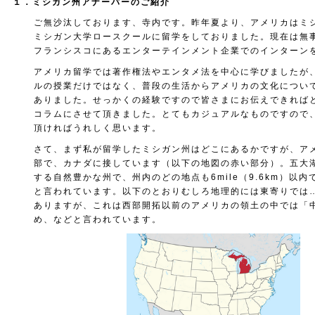
１．ミシガン州アナーバーのご紹介
ご無沙汰しております、寺内です。昨年夏より、アメリカはミ
ミシガン大学ロースクールに留学をしておりました。現在は無
フランシスコにあるエンターテインメント企業でのインターン
アメリカ留学では著作権法やエンタメ法を中心に学びましたが
ルの授業だけではなく、普段の生活からアメリカの文化につい
ありました。せっかくの経験ですので皆さまにお伝えできれば
コラムにさせて頂きました。とてもカジュアルなものですので
頂ければうれしく思います。
さて、まず私が留学したミシガン州はどこにあるかですが、ア
部で、カナダに接しています（以下の地図の赤い部分）。五大
する自然豊かな州で、州内のどの地点も6mile（9.6km）以
と言われています。以下のとおりむしろ地理的には東寄りでは
ありますが、これは西部開拓以前のアメリカの領土の中では「
め、などと言われています。