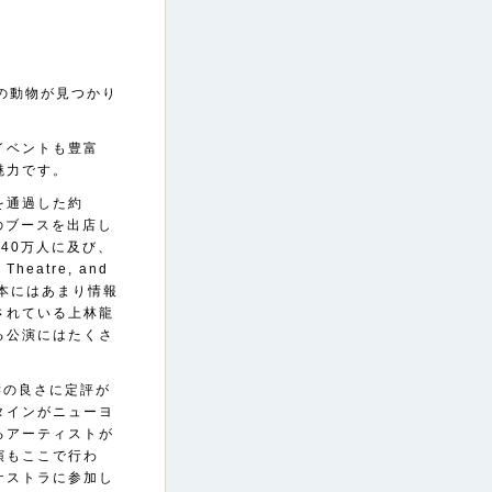
の動物が見つかり
イベントも豊富
魅力です。
を通過した約
のブースを出店し
40万人に及び、
eatre, and
日本にはあまり情報
されている上林龍
る公演にはたくさ
音響の良さに定評が
タインがニューヨ
るアーティストが
演もここで行わ
ケストラに参加し