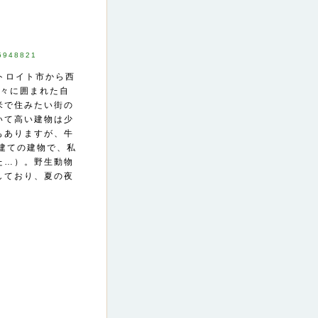
15948821
デトロイト市から西
木々に囲まれた自
米で住みたい街の
いて高い建物は少
もありますが、牛
建ての建物で、私
た…）。野生動物
しており、夏の夜