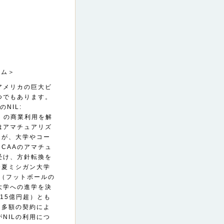
アム＞
アメリカの巨大ビ
つでもあります。
NIL:
権）の商業利用を解
はアマチュアリズ
たが、大学やコー
CAAのアマチュ
受け、方針転換を
今夏ミシガン大学
ク（フットボールの
大学への進学を決
15億円超）とも
。多額の契約によ
NILの利用につ