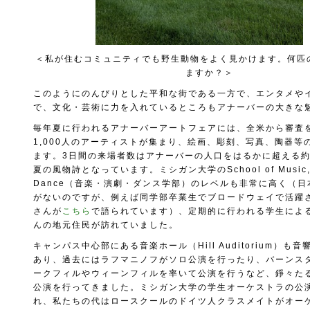
＜私が住むコミュニティでも野生動物をよく見かけます。何匹
ますか？＞
このようにのんびりとした平和な街である一方で、エンタメや
で、文化・芸術に力を入れているところもアナーバーの大きな
毎年夏に行われるアナーバーアートフェアには、全米から審査
1,000人のアーティストが集まり、絵画、彫刻、写真、陶器等
ます。3日間の来場者数はアナーバーの人口をはるかに超える約
夏の風物詩となっています。ミシガン大学のSchool of Music, Th
Dance（音楽・演劇・ダンス学部）のレベルも非常に高く（
がないのですが、例えば同学部卒業生でブロードウェイで活躍
さんが
こちら
で語られています）、定期的に行われる学生によ
んの地元住民が訪れていました。
キャンパス中心部にある音楽ホール（Hill Auditorium）も
あり、過去にはラフマニノフがソロ公演を行ったり、バーンス
ークフィルやウィーンフィルを率いて公演を行うなど、錚々た
公演を行ってきました。ミシガン大学の学生オーケストラの公
れ、私たちの代はロースクールのドイツ人クラスメイトがオー