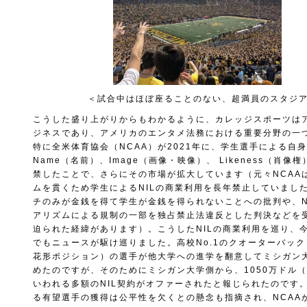
＜試合中はほぼ座ることのない、超満員のスタジ
こうした盛り上がりからもわかるように、カレッジスポーツは
ジネスであり、アメリカのエンタメ法務における重要分野の一
特に全米体育協会（NCAA）が2021年に、学生選手による自身の
Name（名前）、Image（画像・映像）、 Likeness（肖像
禁したことで、さらにその市場が拡大しています（元々NCAA
ムを貫くため学生によるNILの商業利用を長年禁止していまし
チのみが金銭を得て学生が金銭を得られないことへの批判や、N
アリズムによる規制の一部を独占禁止法違反とした判決などを
迫られた経緯があります）。こうしたNILの商業利用を巡り、
でもニュースが駆け巡りました。高校No.1のクオーターバッ
花形ポジション）の選手が他大学への進学を翻意してミシガン
めたのですが、そのためにミシガン大学側から、1050万ドル（
いわれる多額のNIL契約がオファーされたと報じられたのです
る有望選手の獲得は公平性を欠くとの懸念も指摘され、NCAAが