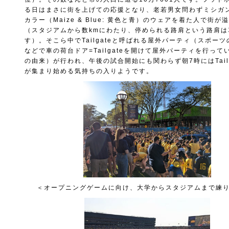
る日はまさに街を上げての応援となり、老若男女問わずミシガ
カラー（Maize & Blue: 黄色と青）のウェアを着た人で街
（スタジアムから数kmにわたり、停められる路肩という路肩は
す）。そこら中でTailgateと呼ばれる屋外パーティ（スポー
などで車の荷台ドア=Tailgateを開けて屋外パーティを行っ
の由来）が行われ、午後の試合開始にも関わらず朝7時にはTail
が集まり始める気持ちの入りようです。
＜オープニングゲームに向け、大学からスタジアムまで練