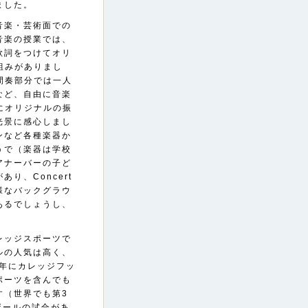
ました。
音楽・芸術面での
音楽の授業では、
歌詞をつけてオリ
り組みがありまし
の間奏部分では一人
など、自由に音楽
歌にオリジナルの振
光景に感心しまし
ンなど各種楽器か
うで（楽器は学校
アナーバーの子ど
り、Concert
様なバックグラウ
あるでしょうし、
レッジスポーツで
ルの人気は高く、
23年にカレッジフッ
ポーツを含んでも
す（世界でも第3
ボールの試合があ