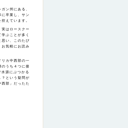
シガン州にある、
事に卒業し、サン
を控えています。
、実はロースクー
て学ぶことが多く
と思い、このたび
、お気軽にお読み
メリカ中西部の一
湖のうち４つに接
内で水源にぶつかる
…？という疑問が
中西部」だったた