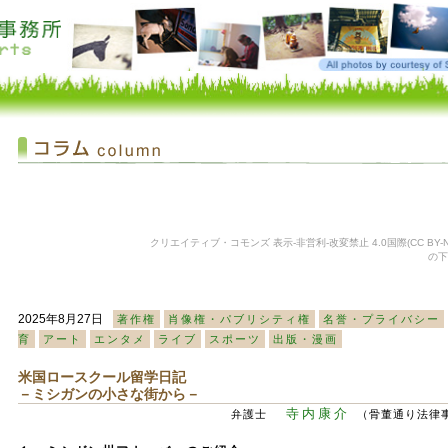
クリエイティブ・コモンズ 表示-非営利-改変禁止 4.0国際(CC BY-NC
の下
2025年8月27日
著作権
肖像権・パブリシティ権
名誉・プライバシー
育
アート
エンタメ
ライブ
スポーツ
出版・漫画
米国ロースクール留学日記
－ミシガンの小さな街から－
寺内康介
弁護士
（骨董通り法律事務所