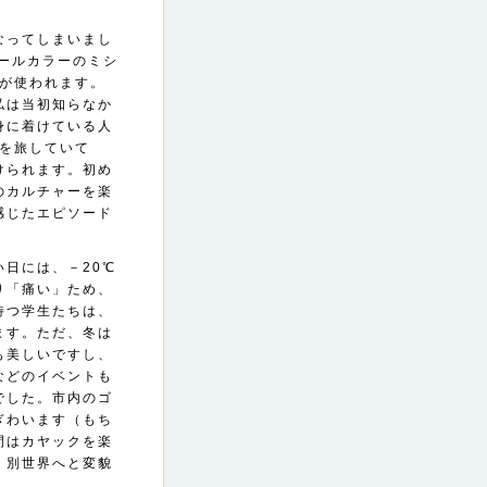
なってしまいまし
ールカラーのミシ
声が使われます。
私は当初知らなか
身に着けている人
こを旅していて
けられます。初め
のカルチャーを楽
感じたエピソード
日には、－20℃
り「痛い」ため、
待つ学生たちは、
ます。ただ、冬は
も美しいですし、
などのイベントも
でした。市内のゴ
ぎわいます（もち
間はカヤックを楽
、別世界へと変貌