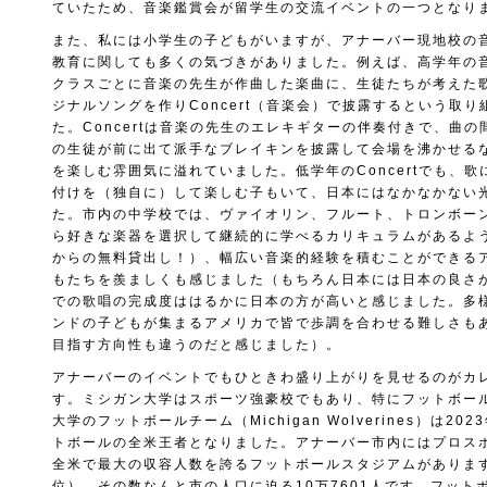
ていたため、音楽鑑賞会が留学生の交流イベントの一つとなり
また、私には小学生の子どもがいますが、アナーバー現地校の
教育に関しても多くの気づきがありました。例えば、高学年の
クラスごとに音楽の先生が作曲した楽曲に、生徒たちが考えた
ジナルソングを作りConcert（音楽会）で披露するという取
た。Concertは音楽の先生のエレキギターの伴奏付きで、曲
の生徒が前に出て派手なブレイキンを披露して会場を沸かせる
を楽しむ雰囲気に溢れていました。低学年のConcertでも、
付けを（独自に）して楽しむ子もいて、日本にはなかなかない
た。市内の中学校では、ヴァイオリン、フルート、トロンボー
ら好きな楽器を選択して継続的に学べるカリキュラムがあるよ
からの無料貸出し！）、幅広い音楽的経験を積むことができる
もたちを羨ましくも感じました（もちろん日本には日本の良さがあ
での歌唱の完成度ははるかに日本の方が高いと感じました。多
ンドの子どもが集まるアメリカで皆で歩調を合わせる難しさも
目指す方向性も違うのだと感じました）。
アナーバーのイベントでもひときわ盛り上がりを見せるのがカ
す。ミシガン大学はスポーツ強豪校でもあり、特にフットボー
大学のフットボールチーム（Michigan Wolverines）は20
トボールの全米王者となりました。アナーバー市内にはプロス
全米で最大の収容人数を誇るフットボールスタジアムがありま
位）。その数なんと市の人口に迫る10万7601人です。フット