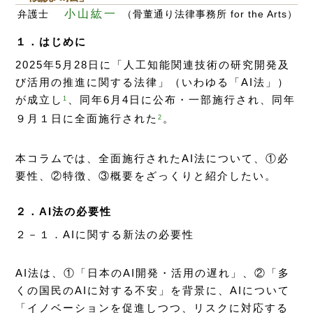
小山紘一
弁護士
（骨董通り法律事務所 for the Arts）
１．はじめに
2025年5月28日に「人工知能関連技術の研究開発及
び活用の推進に関する法律」（いわゆる「AI法」）
が成立し
、同年6月4日に公布・一部施行され、同年
1
９月１日に全面施行された
。
2
本コラムでは、全面施行されたAI法について、①必
要性、②特徴、③概要をざっくりと紹介したい。
２．AI法の必要性
２－１．AIに関する新法の必要性
AI法は、①「日本のAI開発・活用の遅れ」、②「多
くの国民のAIに対する不安」を背景に、AIについて
「イノベーションを促進しつつ、リスクに対応する