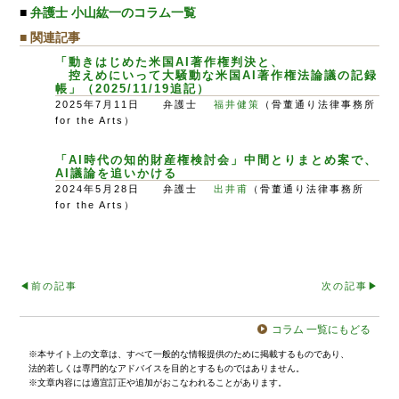
■
弁護士 小山紘一のコラム一覧
■ 関連記事
「動きはじめた米国AI著作権判決と、
控えめにいって大騒動な米国AI著作権法論議の記録
帳」（2025/11/19追記）
2025年7月11日 弁護士
福井健策
（骨董通り法律事務所
for the Arts）
「AI時代の知的財産権検討会」中間とりまとめ案で、
AI議論を追いかける
2024年5月28日 弁護士
出井甫
（骨董通り法律事務所
for the Arts）
◀︎前の記事
次の記事▶︎
コラム 一覧にもどる
※本サイト上の文章は、すべて一般的な情報提供のために掲載するものであり、
法的若しくは専門的なアドバイスを目的とするものではありません。
※文章内容には適宜訂正や追加がおこなわれることがあります。