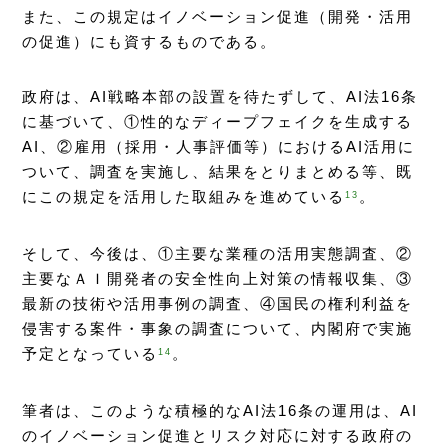
また、この規定はイノベーション促進（開発・活用
の促進）にも資するものである。
政府は、AI戦略本部の設置を待たずして、AI法16条
に基づいて、①性的なディープフェイクを生成する
AI、②雇用（採用・人事評価等）におけるAI活用に
ついて、調査を実施し、結果をとりまとめる等、既
にこの規定を活用した取組みを進めている
。
13
そして、今後は、①主要な業種の活用実態調査、②
主要なＡＩ開発者の安全性向上対策の情報収集、③
最新の技術や活用事例の調査、④国民の権利利益を
侵害する案件・事象の調査について、内閣府で実施
予定となっている
。
14
筆者は、このような積極的なAI法16条の運用は、AI
のイノベーション促進とリスク対応に対する政府の