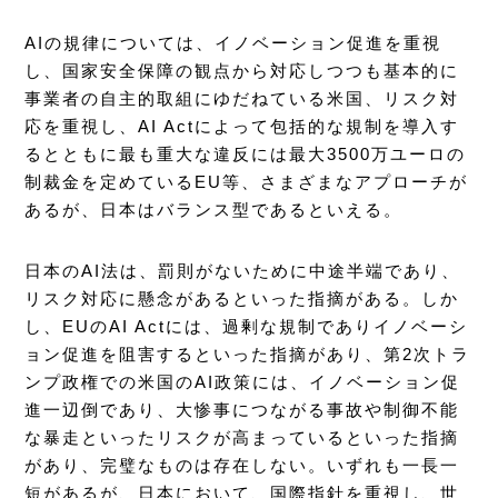
AIの規律については、イノベーション促進を重視
し、国家安全保障の観点から対応しつつも基本的に
事業者の自主的取組にゆだねている米国、リスク対
応を重視し、AI Actによって包括的な規制を導入す
るとともに最も重大な違反には最大3500万ユーロの
制裁金を定めているEU等、さまざまなアプローチが
あるが、日本はバランス型であるといえる。
日本のAI法は、罰則がないために中途半端であり、
リスク対応に懸念があるといった指摘がある。しか
し、EUのAI Actには、過剰な規制でありイノベーシ
ョン促進を阻害するといった指摘があり、第2次トラ
ンプ政権での米国のAI政策には、イノベーション促
進一辺倒であり、大惨事につながる事故や制御不能
な暴走といったリスクが高まっているといった指摘
があり、完璧なものは存在しない。いずれも一長一
短があるが、日本において、国際指針を重視し、世