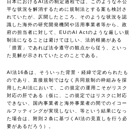
日本におけるAI法の制定過程では、このような不公
平な状況を解消するために規制法とする案も検討さ
れていたが、仄聞したところ、そのような状況を認
識した海外の研究開発機関や活用事業者等から、政
府の担当者に対して、EUのAI Actのような厳しい規
制法になることは避けてほしい、法的根拠がある
「措置」であれば法令遵守の観点から従う、といっ
た見解が示されていたとのことである。
AI法16条は、そういった背景・経緯で定められたも
のであり、直接規制ではなく共同規制の枠組みを採
用したAI法において、この規定の運用こそがリスク
対応の肝である（仮に、この規定ではリスクに対応
できない、国内事業者と海外事業者の間でのイコー
ルフッティングが実現しない、等という結果になっ
た場合は、附則２条に基づくAI法の見直しを行う必
要があるだろう）。