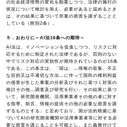
の社会経済情勢の変化を勘案しつつ、法律の施行の
状況について検討を加え、必要があると認めるとき
は、その結果に基づいて所要の措置を講ずることと
している（附則2条）。
５．おわりに～AI法16条への期待～
AI法は、イノベーションを促進しつつ、リスクに対
応するために制定された法律であるが、罰則のない
中でリスク対応の実効性が期待されているのが16条
である。この条文は、「国は、…情報の収集、不正
な目的又は不適切な方法…に伴って国民の権利利益
の侵害が生じた事案の分析及びそれに基づく対策の
検討その他…調査及び研究を行い、その結果に基づ
いて、研究開発機関、活用事業者その他の者に対す
る指導、助言、情報の提供その他の必要な措置を講
ずるものとする」と定めており、国が法的根拠に基
づいてAIの研究開発機関や活用事業者等に対する必
要な措置を講じることを可能とし、また義務付けて