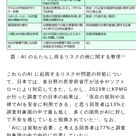
図：AI のもたらし得るリスクの例に関する整理
10
これらのAI に起因するリスクや問題の対処につい
て、日本では、各分野の所管府省庁が法令やソフト
ローにより対応してきた。しかし、2023年にKPMG
が行った調査での日本の結果は、「現在の規則や法
律でAIを安全に利用できる」と思う回答者は13%と
調査対象国の中で最も低く、多くの国民がAIに対し
て不安を感じていると指摘されていた
。なお、
11
「AIには規制が必要」と考える回答者は77%と調査
対象国の中で中位に位置していた
。
12