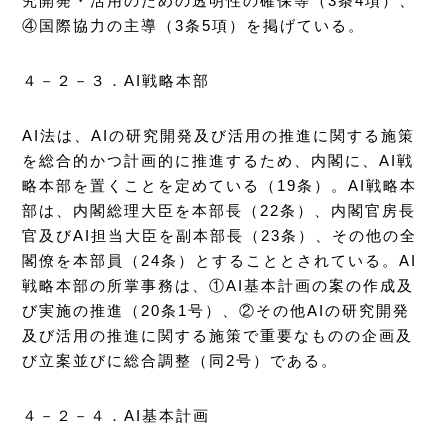
究開発・活用のための透明性の確保等（3条4項）、
④国際協力の主導（3条5項）を掲げている。
４－２－３．AI戦略本部
AI法は、AIの研究開発及び活用の推進に関する施策
を総合的かつ計画的に推進するため、内閣に、AI戦
略本部を置くことを定めている（19条）。AI戦略本
部は、内閣総理大臣を本部長（22条）、内閣官房長
官及びAI担当大臣を副本部長（23条）、その他の全
閣僚を本部員（24条）とすることとされている。AI
戦略本部の所掌事務は、①AI基本計画の案の作成及
び実施の推進（20条1号）、②その他AIの研究開発
及び活用の推進に関する施策で重要なものの企画及
び立案並びに総合調整（同2号）である。
４－２－４．AI基本計画