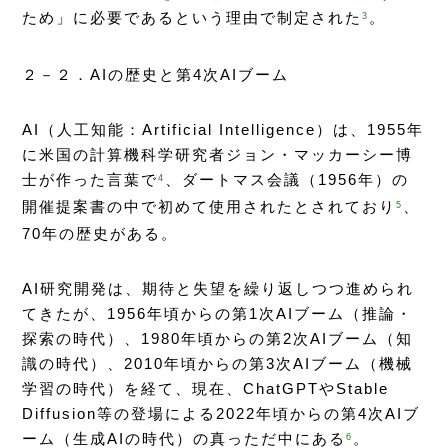
ため」に必要であるという理由で制定された
。
3
２－２．AIの歴史と第4次AIブーム
AI（人工知能：Artificial Intelligence）は、1955年
に米国の計算機科学研究者ジョン・マッカーシー博
士が作った言葉で
、ダートマス会議（1956年）の
4
開催提案書の中で初めて使用されたとされており
、
5
70年の歴史がある。
AI研究開発は、期待と失望を繰り返しつつ進められ
てきたが、1956年頃からの第1次AIブーム（推論・
探索の時代）、1980年頃からの第2次AIブーム（知
識の時代）、2010年頃からの第3次AIブーム（機械
学習の時代）を経て、現在、ChatGPTやStable
Diffusion等の登場による2022年頃からの第4次AIブ
ーム（生成AIの時代）の真っただ中にある
。
6