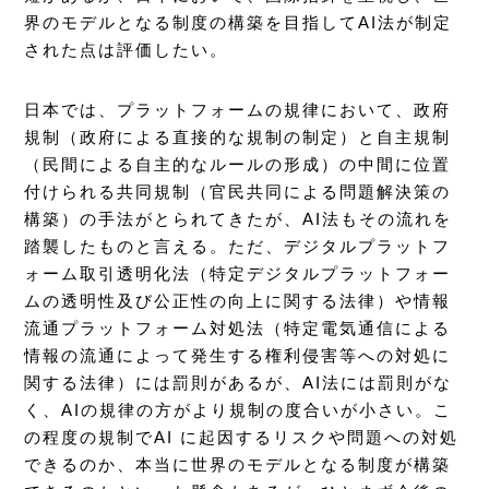
界のモデルとなる制度の構築を目指してAI法が制定
された点は評価したい。
日本では、プラットフォームの規律において、政府
規制（政府による直接的な規制の制定）と自主規制
（民間による自主的なルールの形成）の中間に位置
付けられる共同規制（官民共同による問題解決策の
構築）の手法がとられてきたが、AI法もその流れを
踏襲したものと言える。ただ、デジタルプラットフ
ォーム取引透明化法（特定デジタルプラットフォー
ムの透明性及び公正性の向上に関する法律）や情報
流通プラットフォーム対処法（特定電気通信による
情報の流通によって発生する権利侵害等への対処に
関する法律）には罰則があるが、AI法には罰則がな
く、AIの規律の方がより規制の度合いが小さい。こ
の程度の規制でAI に起因するリスクや問題への対処
できるのか、本当に世界のモデルとなる制度が構築