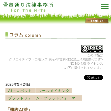
この作品は
クリエイティブ・コモンズ 表示-非営利-改変禁止 4.0国際(CC BY-
NC-ND 4.0) ライセンス
の下に提供されています。
2025年9月24日
AI・ロボット
ルールメイキング
プラットフォーム・プラットフォーマー
「概説AI法」