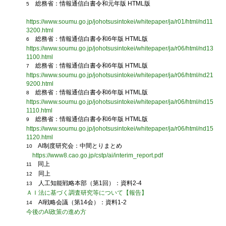
総務省：情報通信白書令和元年版 HTML版
5
https://www.soumu.go.jp/johotsusintokei/whitepaper/ja/r01/html/nd11
3200.html
総務省：情報通信白書令和6年版 HTML版
6
https://www.soumu.go.jp/johotsusintokei/whitepaper/ja/r06/html/nd13
1100.html
総務省：情報通信白書令和6年版 HTML版
7
https://www.soumu.go.jp/johotsusintokei/whitepaper/ja/r06/html/nd21
9200.html
総務省：情報通信白書令和6年版 HTML版
8
https://www.soumu.go.jp/johotsusintokei/whitepaper/ja/r06/html/nd15
1110.html
総務省：情報通信白書令和6年版 HTML版
9
https://www.soumu.go.jp/johotsusintokei/whitepaper/ja/r06/html/nd15
1120.html
AI制度研究会：中間とりまとめ
10
https://www8.cao.go.jp/cstp/ai/interim_report.pdf
同上
11
同上
12
人工知能戦略本部（第1回）：資料2-4
13
ＡＩ法に基づく調査研究等について【報告】
AI戦略会議（第14会）：資料1-2
14
今後のAI政策の進め方