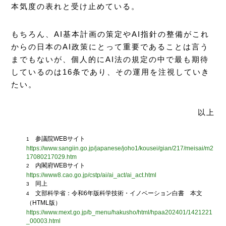
本気度の表れと受け止めている。
もちろん、AI基本計画の策定やAI指針の整備がこれ
からの日本のAI政策にとって重要であることは言う
までもないが、個人的にAI法の規定の中で最も期待
しているのは16条であり、その運用を注視していき
たい。
以上
参議院WEBサイト
1
https://www.sangiin.go.jp/japanese/joho1/kousei/gian/217/meisai/m2
17080217029.htm
内閣府WEBサイト
2
https://www8.cao.go.jp/cstp/ai/ai_act/ai_act.html
同上
3
文部科学省：令和6年版科学技術・イノベーション白書 本文
4
（HTML版）
https://www.mext.go.jp/b_menu/hakusho/html/hpaa202401/1421221
_00003.html