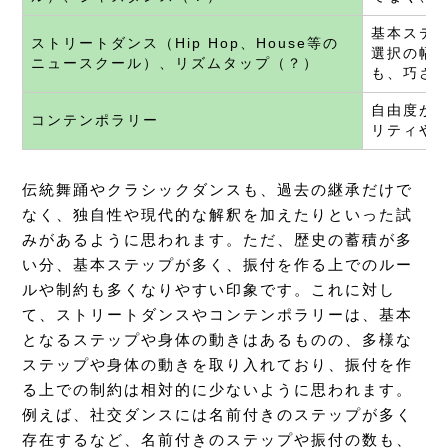
基本ステ
ストリートダンス（Hip Hop、House等の
選択の幅
ニュースクール）、リズムタップ（？）
も、巧さ
自由度が
コンテンポラリー
リティや
伝統舞踊やクラシックダンスも、過去の継承だけで
なく、独自性や現代的な解釈を加えたりといった試
みがあるように思われます。ただ、歴史の蓄積が多
い分、基本ステップが多く、振付を作る上でのルー
ルや制約も多くなりやすい印象です。これに対し
て、ストリートダンスやコンテンポラリーは、基本
となるステップや身体の動きはあるものの、多様な
ステップや身体の動きを取り入れており、振付を作
る上での制約は相対的に少ないように思われます。
例えば、社交ダンスには名前付きのステップが多く
存在するなど、名前付きのステップや振付の数も、