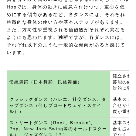
Hopでは、身体の動きに緩急を付けつつ、重心を低
めにする傾向があるなど、各ダンスには、それぞれ
特徴的な身体の使い方や基本ステップがあります。
また、方向性や重視される価値観がそれぞれ異なる
ようにも思われます。独断ですが、各ダンスには、
それぞれ以下のような一般的な傾向があると感じて
います。
確立され
伝統舞踊（日本舞踊、民族舞踊）
芸能の継
対的に狭
クラシックダンス（バレエ、社交ダンス、タ
基本ステ
ップダンス（但しブロードウェイ・スタイ
合せから
ル））
度が重視
ストリートダンス（Rock、Breakin’、
基本ステ
Pop、New Jack Swing等のオールドスクー
合を占め
ル）、ジャズダンス（？）
でなく、