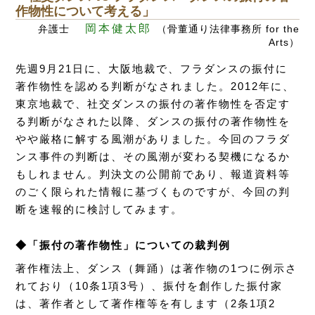
作物性について考える」
岡本健太郎
弁護士
（骨董通り法律事務所 for the
Arts）
先週9月21日に、大阪地裁で、フラダンスの振付に
著作物性を認める判断がなされました。2012年に、
東京地裁で、社交ダンスの振付の著作物性を否定す
る判断がなされた以降、ダンスの振付の著作物性を
やや厳格に解する風潮がありました。今回のフラダ
ンス事件の判断は、その風潮が変わる契機になるか
もしれません。判決文の公開前であり、報道資料等
のごく限られた情報に基づくものですが、今回の判
断を速報的に検討してみます。
◆「振付の著作物性」についての裁判例
著作権法上、ダンス（舞踊）は著作物の1つに例示さ
れており（10条1項3号）、振付を創作した振付家
は、著作者として著作権等を有します（2条1項2