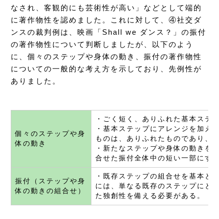
なされ、客観的にも芸術性が高い」などとして端的
に著作物性を認めました。これに対して、④社交ダ
ンスの裁判例は、映画「Shall we ダンス？」の振付
の著作物性について判断しましたが、以下のよう
に、個々のステップや身体の動き、振付の著作物性
についての一般的な考え方を示しており、先例性が
ありました。
・ごく短く、ありふれた基本ステ
・基本ステップにアレンジを加え
個々のステップや身
ものは、ありふれたものであり、
体の動き
・新たなステップや身体の動きを
合せた振付全体中の短い一部にす
・既存ステップの組合せを基本と
振付（ステップや身
には、単なる既存のステップにと
体の動きの組合せ）
た独創性を備える必要がある。