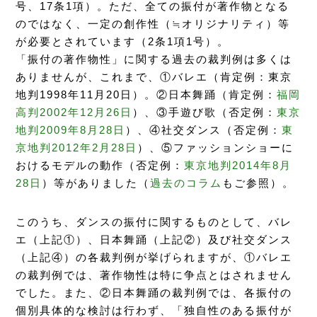
号、17条1項）。ただ、全ての振付が著作物となる
のではなく、一定の創作性（≒オリジナリティ）等
が必要とされています（2条1項1号）。
「振付の著作物性」に関する過去の裁判例は多くは
ありませんが、これまで、①バレエ（肯定例：東京
地判1998年11月20日）。②日本舞踊（肯定例：
福岡
高判2002年12月26日
）、③手遊び歌（否定例：
東京
地判2009年8月28日
）、④社交ダンス（否定例：
東
京地判2012年2月28日
）、⑤ファッションショーに
おけるモデルの動作（否定例：
東京地判2014年8月
28日
）等がありました（
過去のコラム
もご参照）。
このうち、ダンスの振付に関するものとして、バレ
エ（上記①）、日本舞踊（上記②）及び社交ダンス
（上記④）の各裁判例が挙げられますが、①バレエ
の裁判例では、著作物性は特に争点とはされません
でした。また、②日本舞踊の裁判例では、各振付の
個別具体的な検討は行わず、「独自性のある振付が