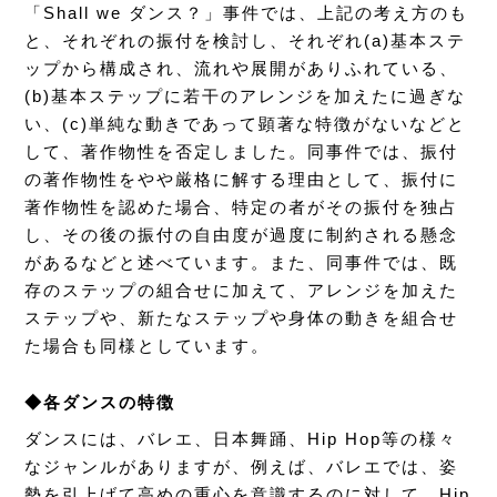
「Shall we ダンス？」事件では、上記の考え方のも
と、それぞれの振付を検討し、それぞれ(a)基本ステ
ップから構成され、流れや展開がありふれている、
(b)基本ステップに若干のアレンジを加えたに過ぎな
い、(c)単純な動きであって顕著な特徴がないなどと
して、著作物性を否定しました。同事件では、振付
の著作物性をやや厳格に解する理由として、振付に
著作物性を認めた場合、特定の者がその振付を独占
し、その後の振付の自由度が過度に制約される懸念
があるなどと述べています。また、同事件では、既
存のステップの組合せに加えて、アレンジを加えた
ステップや、新たなステップや身体の動きを組合せ
た場合も同様としています。
◆各ダンスの特徴
ダンスには、バレエ、日本舞踊、Hip Hop等の様々
なジャンルがありますが、例えば、バレエでは、姿
勢を引上げて高めの重心を意識するのに対して、Hip