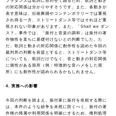
フラダンスは歌詞に合わせて踊るため、歌詞と動き
の対応関係は分かりやすそうです。また、各動きが
表す意味は、伝統舞踊やコンテンポラリーでは重視
され得る一方、ストリートダンス等ではそれほど重
視されない印象があります。また、「Shall we ダン
ス？」事件では、「振付と音楽の調和」は振付の著
作物性を直ちに基礎付けないとの判断でした。た
だ、歌詞と動きの対応関係に創作性を認めた今回の
裁判所の判断を前提とすると、ストリートダンス等
についても、歌詞だけでなく、音と動きの対応関係
に個性がある箇所（例：特徴的な音ハメをした箇
所）にも創作性が認められるかもしれません。
4. 実務への影響
今回の判断を踏まえ、振付家に振付を依頼する際に
は、本件のような紛争を未然に防ぐべく、振付の著
作権の帰属や利用関係を明確にするため、権利処理