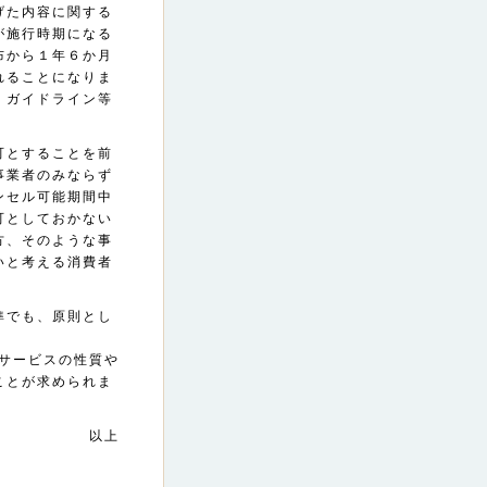
げた内容に関する
が施行時期になる
布から１年６か月
れることになりま
、ガイドライン等
可とすることを前
事業者のみならず
ンセル可能期間中
可としておかない
方、そのような事
いと考える消費者
。
準でも、原則とし
サービスの性質や
ことが求められま
以上