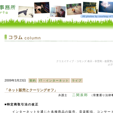
クリエイティブ・コモンズ 表示 - 非営利 - 改変禁止
の下
2009年3月23日
契約
IT・インターネット
ライブ
「ネット販売とクーリングオフ」
二関辰郎
弁護士
（骨董通り法律事務所
■特定商取引法の改正
インターネットを通じた各種商品の販売、音楽配信、コンサー