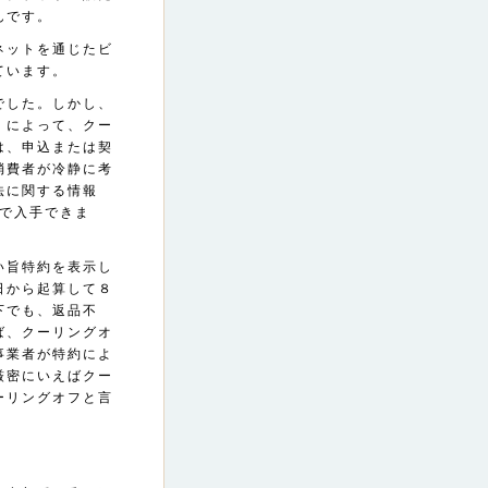
んです。
ネットを通じたビ
ています。
でした。しかし、
）によって、クー
は、申込または契
消費者が冷静に考
法に関する情報
で入手できま
い旨特約を表示し
日から起算して８
下でも、返品不
ば、クーリングオ
事業者が特約によ
厳密にいえばクー
ーリングオフと言