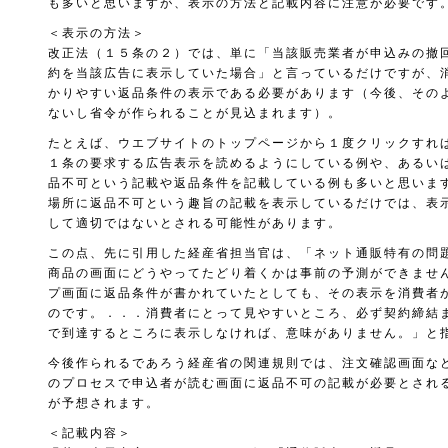
も多いと思いますが、表示の方法と記載内容に注意が必要です
＜表示の方法＞
改正法（１５条の２）では、単に「当該販売業者が申込みの撤
約を当該広告に表示していた場合」と言っているだけですが、
かりやすい返品条件の表示である必要があります（今後、その
ないし省令が作られることが見込まれます）。
たとえば、ウエブサイトのトップページから１度クリックすれ
１条の要求する広告表示を読めるようにしている例や、あるい
品不可という記載や返品条件を記載している例も多いと思いま
場所に返品不可という趣旨の記載を表示しているだけでは、表
して適切ではないとされる可能性があります。
この点、先に引用した経産省担当官は、「ネット通販特有の問
商品の画面にどうやってたどり着くかは事前の予測ができませ
プ画面に返品条件が書かれていたとしても、その表示を消費者
のです。．．．消費者にとって見やすいところ、必ず契約締結
で到達するところに表示しなければ、意味がありません。」と
今後作られるであろう経産省の関連規則では、注文確認画面な
のプロセスで申込者が読む画面に返品不可の記載が必要とされ
が予想されます。
＜記載内容＞