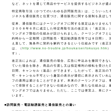
など、ネットを通じて商品やサービスを提供するビジネスが盛
特定商取引法（かつてのいわゆる訪問販売法）は、こういった
ジネスを通信販売と位置づけ、通信販売に関する規制を及ぼし
従来、通信販売にはクーリングオフに関する規定はありません
２００８年６月に成立した特定商取引法の改正法（「改正法」
リングオフ類似の仕組みが設けられました。クーリングオフと
約時から一定期間（訪問販売・電話勧誘販売等では８日間）、
え直して、無条件に契約を解約できるという仕組みです（改正
は、（
http://www.no-trouble.jp/houkaisei/tokusyo.htm
）
す）。
改正法によれば、通信販売の場合、広告に申込みを撤回できな
ていた場合を除き、商品の引渡し又は指定権利の移転を受けた
日間、キャンセル（返品）ができます。したがって、改正法の
可・キャンセル不可という趣旨の表示が適切に表示されていれ
フの適用は避けることができます。本来のクーリングオフは、
って排除することができない仕組みなので、新たな仕組みは、
リングオフではありません。ただし、ここでは便宜上、単にク
います。
■訪問販売・電話勧誘販売と通信販売との違い