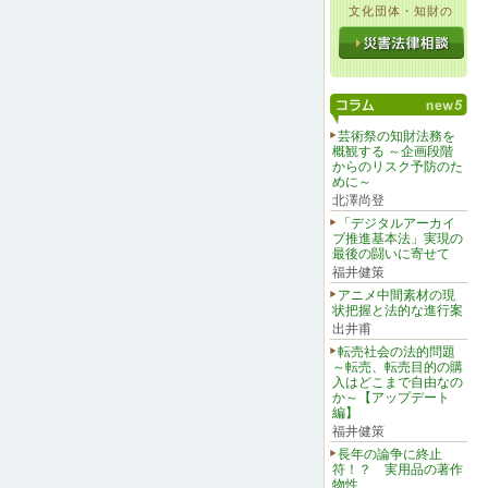
文化団体・知財の
芸術祭の知財法務を
概観する ～企画段階
からのリスク予防のた
めに～
北澤尚登
「デジタルアーカイ
ブ推進基本法」実現の
最後の闘いに寄せて
福井健策
アニメ中間素材の現
状把握と法的な進行案
出井甫
転売社会の法的問題
～転売、転売目的の購
入はどこまで自由なの
か～【アップデート
編】
福井健策
長年の論争に終止
符！？ 実用品の著作
物性