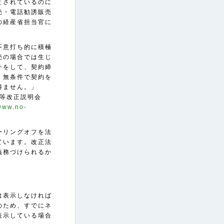
とされているのに
売・電話勧誘販売
の経産省担当官に
不意打ち的に積極
売の場合では生じ
チをして、契約締
、無条件で契約を
得ません。」
引法等改正説明会
/www.no-
）
ーリングオフを法
ています。改正法
義務づけられるか
は表示しなければ
のため、すでにネ
表示している場合