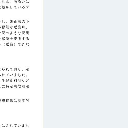
ません」あるいは
記載をしているケ
かし、改正法の下
ろ原則が返品可、
上記のような説明
や状態を説明する
ル（返品）できな
とられており、法
られていました。
、生鮮食料品など
スに特定商取引法
役務提供は基本的
行はされていませ