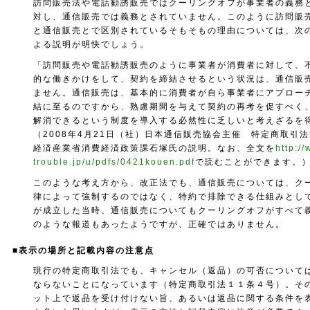
訪問販売法や電話勧誘販売ではクーリングオフが事業者の義務
対し、通信販売では義務とされていません。このように訪問販
と通信販売とで区別されているそもそもの理由については、次
よる説明が明快でしょう。
「訪問販売や電話勧誘販売のように事業者が消費者に対して、
的な働きかけをして、契約を締結させるという状況は、通信販
ません。通信販売は、基本的に消費者が自ら事業者にアプロー
結に至るのですから、熟慮期間を与えて契約の再考を促すべく
解消できるという制度を導入する必然性に乏しいと考えざるを
（2008年4月21日（社）日本通信販売協会主催 特定商取
経済産業省消費経済政策課石塚氏の説明。なお、全文を
http:/
trouble.jp/u/pdfs/0421kouen.pdf
で読むことができます。
このような考え方から、改正法でも、通信販売については、ク
律によって強制するのではなく、特約で排除できる仕組みとし
が成立した当時、通信販売についてもクーリングオフがすべて
のような報道もあったようですが、正確ではありません。
■表示の場所と記載内容の注意点
現行の特定商取引法でも、キャンセル（返品）の可否について
ならないことになっています（特定商取引法１１条４号）。そ
ット上で返品を受け付けない旨、あるいは返品に関する条件を