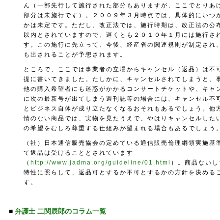
ん（一部先行して施行された部分もありますが、ここでとりあ
部分は未施行です）。２００９年３月時点では、具体的にいつ
かは未定です。ただし、改正法では、施行時期は、改正法の公
以内とされていますので、遅くとも２０１０年１月には施行さ
す。この施行に先立って、今後、経産省の関連規則が制定され
も出されることが予想されます。
ところで、ここでは事業者の立場からキャンセル（返品）は不
提に書いてきました。たしかに、キャンセルされてしまうと、
他の購入希望者にも迷惑がかかるコンサートチケットや、キャ
に次の最新号が出てしまう週刊誌等の場合には、キャンセル不
とビジネス自体が成り立たなくなるおそれもあるでしょう。他
情のない商品では、実物を見たうえで、やはりキャンセルした
の希望をむしろ尊重する仕組みが望まれる場合もあるでしょう
（社）日本通信販売協会の定めている通信販売倫理綱領実施基
て返品は受けることとされています
（
http://www.jadma.org/guideline/01.html
）。商品ないし
特性に照らして、返品可とするか不可とするかの方針を決める
す。
■
弁護士 二関辰郎のコラム一覧