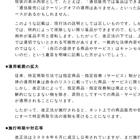
現状の表示内容として、たとえば、「通信販売では返品はでき
「通信販売にはクーリングオフの適用はありません」といった
ースがあるかもしれません。
このような記載は、現行法の説明としては正しいものです。し
では、特約によって排除しない限り返品ができますので、むし
例外が返品不可と逆転します。したがって、改正法の下では、
では適切でないとされる可能性があります。一般的な法律内容
のではなく、「（自己の提供する商品やサービス）はキャンセ
いのだ」という趣旨を明確に記載した方がよいでしょう。
■適用範囲の拡大
従来、特定商取引法では指定商品・指定役務（サービス）制が
律の適用対象は政令のリストに載っていた商品・サービスに限
しかし、改正法によって、指定商品・指定役務制は廃止となり
解約になじまない物を除き、原則としてすべての商品・サービ
が適用されることになります。
したがって、改正法が施行されると、ネット上での商品販売や
にすべて特定商取引法の規制を受けることになります。
■施行時期や対応等
改正法は２００８年６月に成立し公布されていますが、まだ施