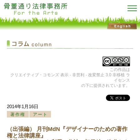
この作品は
クリエイティブ・コモンズ 表示 - 非営利 - 改変禁止 3.0 非移植 ラ
イセンス
の下に提供されています。
2014年1月16日
著作権
アート
（出張編） 月刊MdN『デザイナーのための著作
権と法律講座』