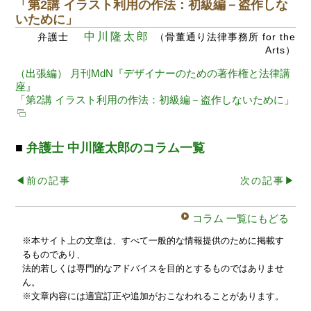
「第2講 イラスト利用の作法：初級編－盗作しな
いために」
中川隆太郎
弁護士
（骨董通り法律事務所 for the
Arts）
（出張編） 月刊MdN『デザイナーのための著作権と法律講
座』
「第2講 イラスト利用の作法：初級編－盗作しないために」
■
弁護士 中川隆太郎のコラム一覧
◀︎前の記事
次の記事▶︎
コラム 一覧にもどる
※本サイト上の文章は、すべて一般的な情報提供のために掲載す
るものであり、
法的若しくは専門的なアドバイスを目的とするものではありませ
ん。
※文章内容には適宜訂正や追加がおこなわれることがあります。