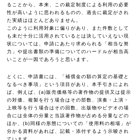
ることから、本来、この裁定制度による利用の必要
性が高いように思われるものの、過去に裁定がされ
た実績はほとんどありません。
このように利用対象に偏りがあり、また件数として
も未だ十分に活用されているとは決していえない現
状については、申請にあたり求められる「相当な努
力」や提出書類の準備についてのハードルが相当高
いことが一因であろうと思います。
とくに、申請書には、「補償金の額の算定の基礎と
なるべき事項」という項目があり、本手引きによれ
ば、例えば、(a)販売価格等の著作物の提供又は提示
の対価、複製を行う場合はその部数、演奏・上演・
上映等を行う場合はその回数、出版物やビデオの場
合には全体の分量と当該著作物が占める分量などの
ほか、(b)同様の形態についての「使用料の相場」が
分かる資料があれば、記載・添付するよう示唆され
ています。