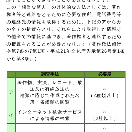
この「相当な努力」の具体的な方法としては、著作
権者等と連絡をとるために必要な住所、電話番号等
の連絡先の情報を取得するために、下記のアからカ
の全ての措置をとり、それらにより取得した情報そ
の他全ての情報に基づき、著作権者と連絡するため
の措置をとることが必要となります（著作権法施行
令第7条の7第1項・平成21年文化庁告示第26号第1条
から第3条。）
調査手法
必要度
著作物、実演、レコード、放
送又は有線放送の
○
ア
種類に応じて作成された名
（2種類以上）
簿・名鑑類の閲覧
インターネット検索サービス
○
イ
による情報の検索
（2社以上）
△