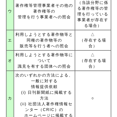
（当該分野に係
著作権等管理事業者その他の
る著作権等の管
ウ
著作権等の
理を行っている
管理を行う事業者への照会
事業者が存在す
る場合）
利用しようとする著作物等と
△
エ
同種の著作物等の
（存在する場
販売等を行う者への照会
合）
利用しようとする著作物等に
△
オ
ついて
（存在する場
識見を有する団体への照会
合）
次のいずれかの方法による、
一般に対する
情報提供依頼
(i) 日刊新聞紙に掲載する
カ
方法
○
(ii) 社団法人著作権情報セ
ンター（CRIC）の
ホームページに掲載する