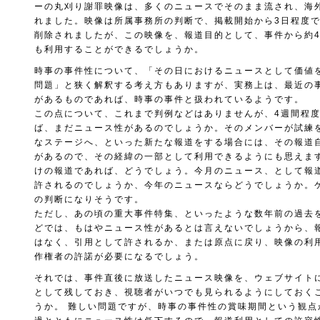
ーの丸刈り謝罪映像は、多くのニュースでそのまま流され、海
れました。映像は所属事務所の判断で、掲載開始から3日程度でYo
削除されましたが、この映像を、報道目的として、事件から約
も利用することができるでしょうか。
時事の事件性について、「その日におけるニュースとして価値
問題」と狭く解釈する考え方もありますが、実務上は、最近の
があるものであれば、時事の事件と扱われているようです。
この点について、これまで判例などはありませんが、4週間程
ば、まだニュース性があるのでしょうか。そのメンバーが試練
なステージへ、といった新たな報道をする場合には、その報道
があるので、その経緯の一部として利用できるようにも思えま
けの報道であれば、どうでしょう。今月のニュース、として報
許されるのでしょうか、今年のニュースならどうでしょうか。
の判断になりそうです。
ただし、あの頃の重大事件特集、といったような数年前の過去
どでは、もはやニュース性があるとは言えないでしょうから、
はなく、引用として許されるか、または原点に戻り、映像の利
作権者の許諾が必要になるでしょう。
それでは、事件直後に放送したニュース映像を、ウェブサイト
として残しておき、視聴者がいつでも見られるようにしておく
うか。 難しい問題ですが、時事の事件性の賞味期間という観点