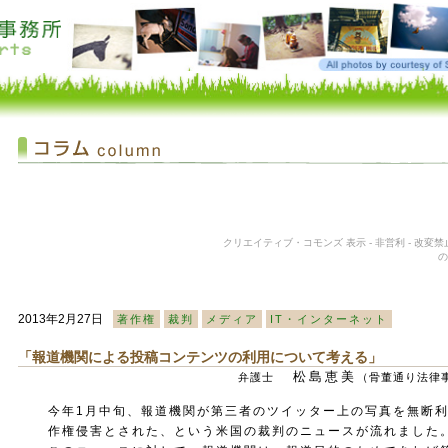
クリエイティブ・コモンズ 表示 - 非営利 - 改変禁止
の
2013年2月27日
著作権
裁判
メディア
IT・インターネット
「報道機関による投稿コンテンツの利用について考える」
松島恵美
弁護士
（骨董通り法律事務所
今年1月中旬、報道機関が第三者のツイッター上の写真を無断
作権侵害とされた、という米国の裁判のニュースが流れました