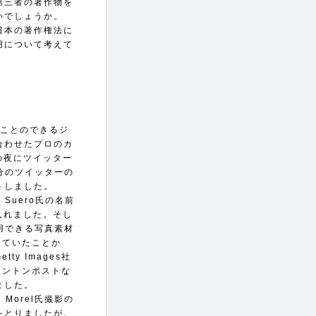
第三者の著作物を
いでしょうか。
日本の著作権法に
用について考えて
ることのできるジ
合わせたプロのカ
の夜にツイッター
分のツイッターの
トしました。
Suero氏の名前
入れました。そし
用できる写真素材
結していたことか
ty Images社
ワシントンポストな
ました。
Morel氏撮影の
をとりましたが、