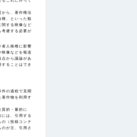
性もこれに伴って
質から、著作権法
格権、といった観
に関する映像など
も考慮する必要が
作者人格権に影響
や映像などを報道
観点から議論があ
用することはでき
事件の過程で見聞
た著作物を利用す
（質的・量的に
的には、引用する
もの（投稿コンテ
ものが主、引用さ