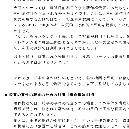
今回のケースでは、報道目的利用だから著作権侵害にあたらな
AFP通信社から出されなかったようです。これは、AFP通信社
めに利用するだけではなく、相互利用契約によって、ストック
スするGetty Images社に実質的には有償で写真を提供して
れません。
（なお、誤ったクレジット表示をして写真が利用された点は、
ミレニアム著作権法上問題となりますが、未だ事実認定の問題
て、今回の判決では判断されませんでした。）
以上の通り、報道された米国判決は、投稿コンテンツの報道利
れたものではありませんでした。
それでは、日本の著作権法のもとでは、報道機関は写真・映像
ンツをどのような形で利用できるのか、以下、整理してみまし
■ 時事の事件の報道のための利用（著作権法41条）
著作権法では、時事の事件の報道をする場合、その事件を構成
過程で見られ、聞かれる著作物は、報道の目的上正当な範囲内
できるとされています。
例えば、モネの絵画が盗難にあった、という事件の報道で、盗
を掲載したり放送する場合や、首相の訪米で歓迎セレモニーが