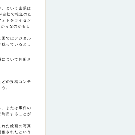
い、という主張は
が自社で報道のた
フォトをライセン
いたからなのかもし
米国ではデジタル
が残っているとし
用について判断さ
などの投稿コンテ
ょう。
し、または事件の
で利用することが
まれた絵画の写真
開催されたという