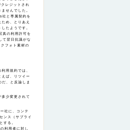
前がクレジットされ
きませんでした。
bis社と専属契約を
たため、とりあえ
トしたようです。
社に写真の利用許可を
に対して翌日抗議がな
トックフォト素材の
ーの利用規約では、
とえば、リツイー
のだ、と反論しま
が多少変更されて
ター社に、コンテ
センス（サブライ
とする。
他の利用者に対し