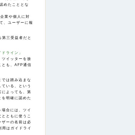
認めたこととな
る企業や個人に対
て、ユーザーに報
る第三受益者だと
イドライン」
、ツイッターを放
とも、AFP通信
までは踏み込まな
している、という
言によっても、第
とを明確に認めた
う場合には、ツイ
文とともに使うこ
ーザーの名前は必
利用はガイドライ