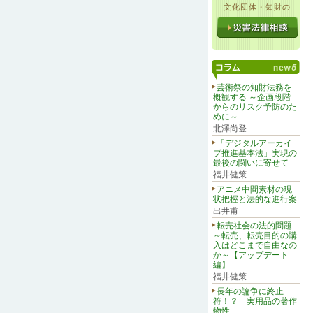
文化団体・知財の
芸術祭の知財法務を
概観する ～企画段階
からのリスク予防のた
めに～
北澤尚登
「デジタルアーカイ
ブ推進基本法」実現の
最後の闘いに寄せて
福井健策
アニメ中間素材の現
状把握と法的な進行案
出井甫
転売社会の法的問題
～転売、転売目的の購
入はどこまで自由なの
か～【アップデート
編】
福井健策
長年の論争に終止
符！？ 実用品の著作
物性