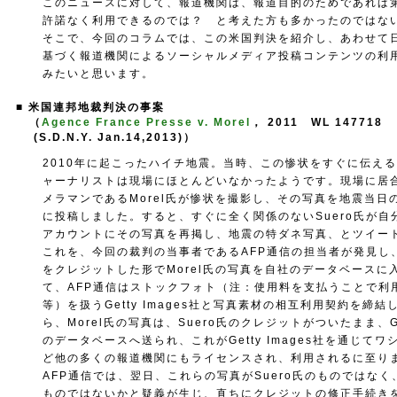
このニュースに対して、報道機関は、報道目的のためであれば
許諾なく利用できるのでは？ と考えた方も多かったのではな
そこで、今回のコラムでは、この米国判決を紹介し、あわせて
基づく報道機関によるソーシャルメディア投稿コンテンツの利
みたいと思います。
■ 米国連邦地裁判決の事案
（
Agence France Presse v. Morel
， 2011 WL 147718
(S.D.N.Y. Jan.14,2013)）
2010年に起こったハイチ地震。当時、この惨状をすぐに伝え
ャーナリストは現場にほとんどいなかったようです。現場に居
メラマンであるMorel氏が惨状を撮影し、その写真を地震当日
に投稿しました。すると、すぐに全く関係のないSuero氏が自
アカウントにその写真を再掲し、地震の特ダネ写真、とツイー
これを、今回の裁判の当事者であるAFP通信の担当者が発見し、
をクレジットした形でMorel氏の写真を自社のデータベースに
て、AFP通信はストックフォト（注：使用料を支払うことで利
等）を扱うGetty Images社と写真素材の相互利用契約を締
ら、Morel氏の写真は、Suero氏のクレジットがついたまま、Get
のデータベースへ送られ、これがGetty Images社を通じて
ど他の多くの報道機関にもライセンスされ、利用されるに至り
AFP通信では、翌日、これらの写真がSuero氏のものではなく、
ものではないかと疑義が生じ、直ちにクレジットの修正手続き