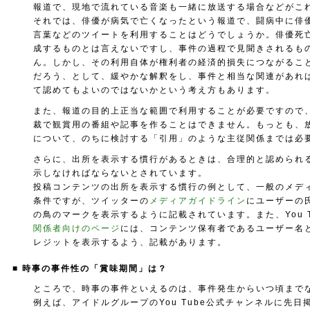
報道で、現地で流れている音楽も一緒に放送する場合などがこ
それでは、俳優が病気で亡くなったという報道で、闘病中に俳
言葉などのツイートを利用することはどうでしょうか。俳優死
成するものとは言えないですし、事件の過程で見聞きされるも
ん。しかし、その利用自体が権利者の経済的損失につながるこ
だろう、として、緩やかな解釈をし、事件と相当な関連があれ
て認めてもよいのではないかという考え方もあります。
また、報道の目的上正当な範囲で利用することが必要ですので
裁で観賞用の番組や記事を作ることはできません。もっとも、
について、のちに検討する「引用」のような主従関係までは必
さらに、出所を表示する慣行があるときは、合理的と認められ
示しなければならないとされています。
投稿コンテンツの出所を表示する慣行の例として、一般のメデ
条件ですが、ツイッターの
メディアガイドライン
にユーザーの
の鳥のマークを表示するように記載されています。また、You T
関係者向けのページ
には、コンテンツ保有者であるユーザー名とY
レジットを表示するよう、記載があります。
■ 時事の事件性の「賞味期間」は？
ところで、時事の事件といえるのは、事件発生からいつ頃まで
例えば、アイドルグループのYou Tube公式チャンネルに先日