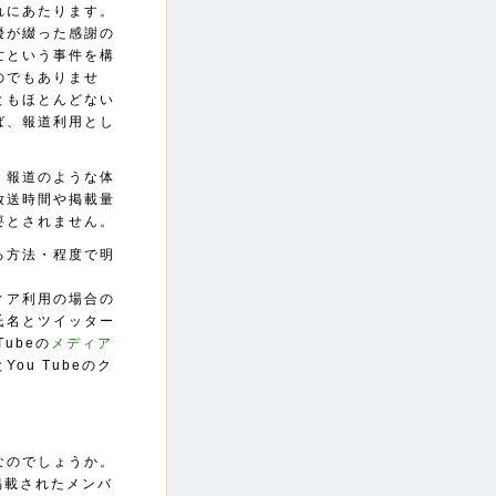
れにあたります。
優が綴った感謝の
亡という事件を構
のでもありませ
ともほとんどない
ば、報道利用とし
、報道のような体
放送時間や掲載量
要とされません。
る方法・程度で明
ィア利用の場合の
氏名とツイッター
ubeの
メディア
ou Tubeのク
なのでしょうか。
掲載されたメンバ