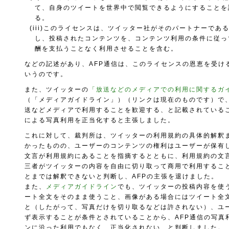
て、自身のツイートを世界中で閲覧できるようにすることを
る。
(iii)このライセンスは、ツイッター社がそのパートナーであ
し、投稿されたコンテンツを、コンテンツ利用の条件に従っ
酬を支払うことなく利用させることを含む。
などの記述があり、AFP通信は、このライセンスの恩恵を受け
いうのです。
また、ツイッターの
「放送などのメディアでの利用に関するガ
（「メディアガイドライン」）（リンクは現在のものです）で
送などメディアで利用することを歓迎する、と記載されているこ
による写真利用を正当化すると主張しました。
これに対して、裁判所は、ツイッターの利用規約の具体的解釈
かったものの、ユーザーのコンテンツの権利はユーザーが保有
文言が利用規約にあることを指摘するとともに、利用規約の文
三者がツイッターの内容を自由に切り取って商用で利用するこ
とまでは解釈できないと判断し、AFPの主張を退けました。
また、
メディアガイドライン
でも、ツイッターの投稿内容を使
ート全文をそのまま使うこと、画像がある場合にはツイート全
と（したがって、写真だけを切り取るなどは許されない）、ユ
ず表示することが条件とされていることから、AFP通信の写真
ンに沿った利用でもなく、正当化されない、と判断しました。