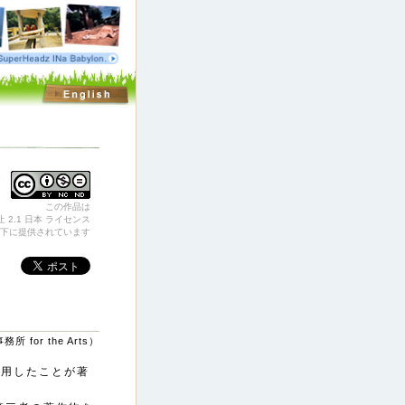
この作品は
 2.1 日本 ライセンス
下に提供されています
 for the Arts）
利用したことが著
。