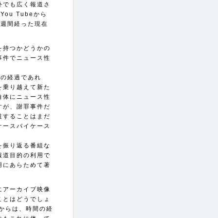
外でも広く報道さ
u Tubeから
4週間経った現在
を持つかどうかの
事件でニュース性
度の経過であれ
を乗り越えて新た
自体にニュース性
すが、謝罪事件だ
道することはまだ
ケースバイケース
を振り返る番組な
報道目的の利用で
用にあらためて著
にアーカイブ映像
ことはどうでしょ
からは、時間の経