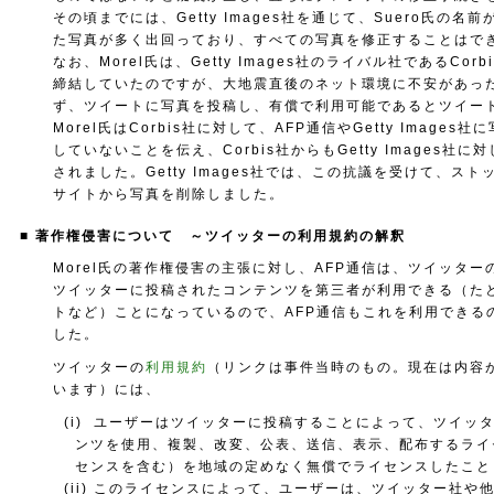
その頃までには、Getty Images社を通じて、Suero氏の名
た写真が多く出回っており、すべての写真を修正することはで
なお、Morel氏は、Getty Images社のライバル社であるCor
締結していたのですが、大地震直後のネット環境に不安があっ
ず、ツイートに写真を投稿し、有償で利用可能であるとツイー
Morel氏はCorbis社に対して、AFP通信やGetty Images
していないことを伝え、Corbis社からもGetty Images社
されました。Getty Images社では、この抗議を受けて、ス
サイトから写真を削除しました。
■ 著作権侵害について ～ツイッターの利用規約の解釈
Morel氏の著作権侵害の主張に対し、AFP通信は、ツイッタ
ツイッターに投稿されたコンテンツを第三者が利用できる（た
トなど）ことになっているので、AFP通信もこれを利用できる
した。
ツイッターの
利用規約
（リンクは事件当時のもの。現在は内容
います）には、
(i) ユーザーはツイッターに投稿することによって、ツイッ
ンツを使用、複製、改変、公表、送信、表示、配布するライ
センスを含む）を地域の定めなく無償でライセンスしたこと
(ii) このライセンスによって、ユーザーは、ツイッター社や